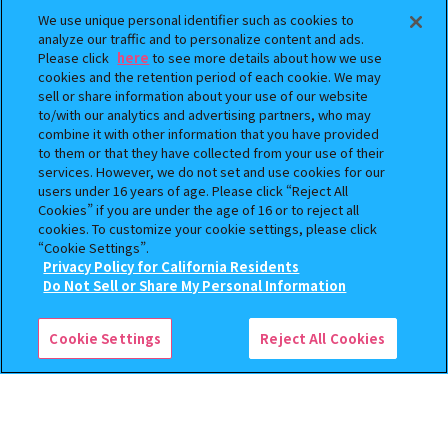
We use unique personal identifier such as cookies to
analyze our traffic and to personalize content and ads.
Please click
here
to see more details about how we use
cookies and the retention period of each cookie. We may
sell or share information about your use of our website
to/with our analytics and advertising partners, who may
combine it with other information that you have provided
to them or that they have collected from your use of their
BOUNTY HUNTER 『スカル
おジャ魔女どれみ めじるし
services. However, we do not set and use cookies for our
くん』ミニチュアフィギュアコ
アクセサリー ポロンタップ
users under 16 years of age. Please click “Reject All
レクション２
ver. 2
Cookies” if you are under the age of 16 or to reject all
cookies. To customize your cookie settings, please click
500
300
オンライン
オンライン
円
円
“Cookie Settings”.
Privacy Policy for California Residents
この商品が売っているお店
予約
予約
Do Not Sell or Share My Personal Information
Cookie Settings
Reject All Cookies