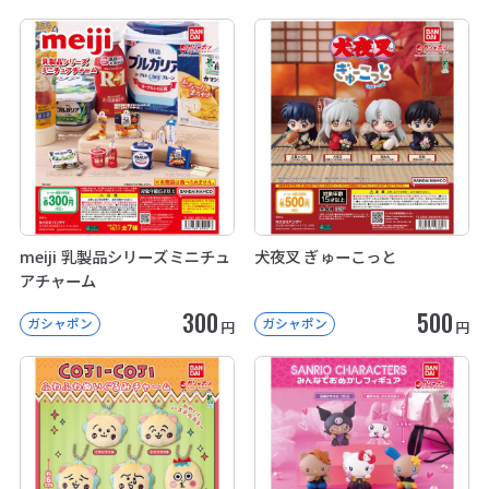
meiji 乳製品シリーズミニチュ
犬夜叉 ぎゅーこっと
アチャーム
300
500
ガシャポン
ガシャポン
円
円