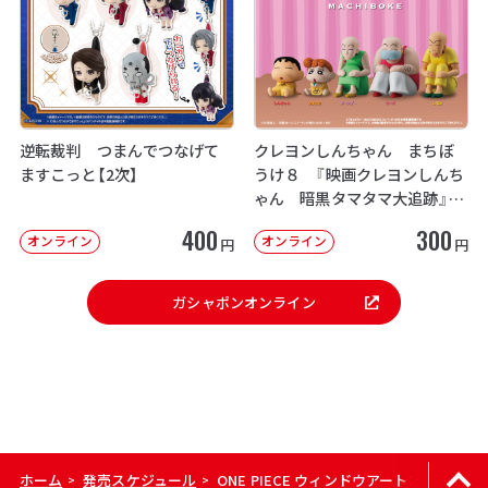
逆転裁判 つまんでつなげて
クレヨンしんちゃん まちぼ
ますこっと【2次】
うけ８ 『映画クレヨンしんち
ゃん 暗黒タマタマ大追跡』【2
次：2026年12月発送】
400
300
オンライン
オンライン
円
円
ガシャポンオンライン
ホーム
発売スケジュール
ONE PIECE ウィンドウアートコレクショ
>
>