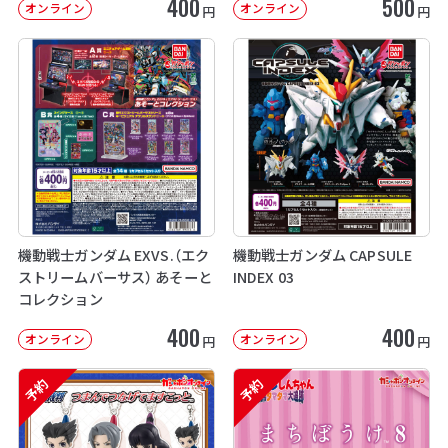
400
500
オンライン
オンライン
円
円
機動戦士ガンダム EXVS.（エク
機動戦士ガンダム CAPSULE
ストリームバーサス） あそーと
INDEX 03
コレクション
400
400
オンライン
オンライン
円
円
予約
予約