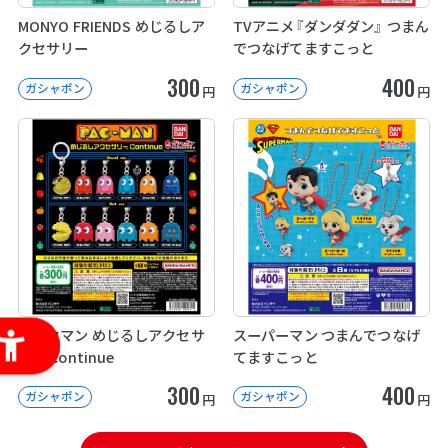
MONYO FRIENDS めじるしア
TVアニメ『ダンダダン』 つまん
クセサリー
でつなげてますこっと
300
400
ガシャポン
ガシャポン
円
円
パックマン めじるしアクセサ
スーパーマン つまんでつなげ
リー Continue
てますこっと
300
400
ガシャポン
ガシャポン
円
円