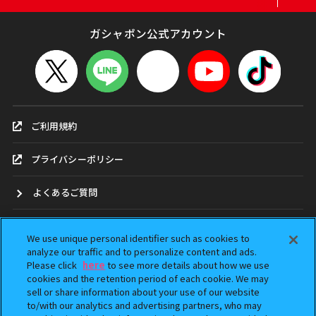
ガシャポン公式アカウント
ご利用規約
プライバシーポリシー
よくあるご質問
お問合せ
We use unique personal identifier such as cookies to
analyze our traffic and to personalize content and ads.
ガシャポンどこ？
Please click
here
to see more details about how we use
cookies and the retention period of each cookie. We may
sell or share information about your use of our website
アンケート
to/with our analytics and advertising partners, who may