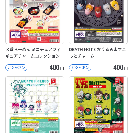
８番らーめん ミニチュアフィ
DEATH NOTE おくるみますこ
ギュアチャームコレクション
っとチャーム
400
400
ガシャポン
ガシャポン
円
円