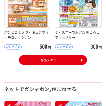
パンどろぼう フィギュアウォ
ディズニーツムツム めじるし
ッチコレクション
アクセサリー
500
300
ガシャポン
ガシャポン
円
円
発売スケジュール
ネットでガシャポン
がまわせる
®
予約
予約