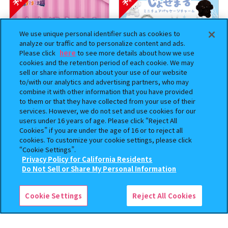
We use unique personal identifier such as cookies to
analyze our traffic and to personalize content and ads.
Please click
here
to see more details about how we use
cookies and the retention period of each cookie. We may
sell or share information about your use of our website
to/with our analytics and advertising partners, who may
combine it with other information that you have provided
クレヨンしんちゃん まちぼ
じょせまる ミニチュアパッケ
to them or that they have collected from your use of their
うけ８ 『映画クレヨンしんち
ージチャーム
services. However, we do not set and use cookies for our
users under 16 years of age. Please click “Reject All
ゃん 暗黒タマタマ大追跡』【2
Cookies” if you are under the age of 16 or to reject all
次：2026年12月発送】
300
500
cookies. To customize your cookie settings, please click
オンライン
オンライン
円
円
“Cookie Settings”.
Privacy Policy for California Residents
予約
予約
この商品が売っているお店
Do Not Sell or Share My Personal Information
Cookie Settings
Reject All Cookies