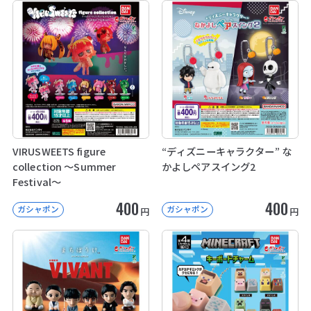
VIRUSWEETS figure
“ディズニーキャラクター” な
collection ～Summer
かよしペアスイング2
Festival～
400
400
ガシャポン
ガシャポン
円
円