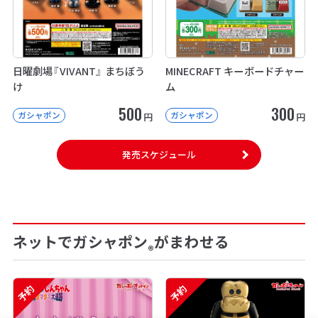
日曜劇場『VIVANT』 まちぼう
MINECRAFT キーボードチャー
け
ム
500
300
ガシャポン
ガシャポン
円
円
発売スケジュール
ネットでガシャポン
がまわせる
®
予約
予約