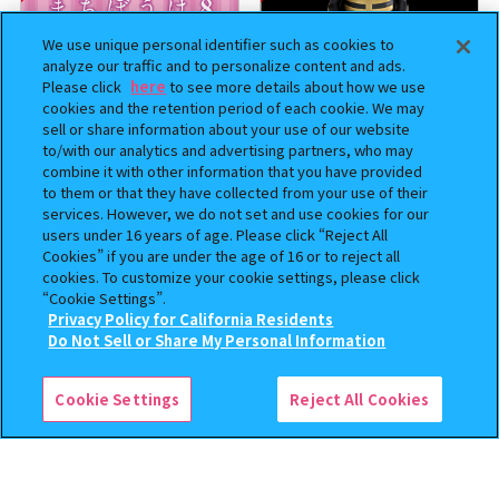
We use unique personal identifier such as cookies to
analyze our traffic and to personalize content and ads.
Please click
here
to see more details about how we use
cookies and the retention period of each cookie. We may
sell or share information about your use of our website
to/with our analytics and advertising partners, who may
combine it with other information that you have provided
クレヨンしんちゃん まちぼ
BOUNTY HUNTER 『スカル
to them or that they have collected from your use of their
うけ８ 『映画クレヨンしんち
くん』ミニチュアフィギュアコ
services. However, we do not set and use cookies for our
ゃん 暗黒タマタマ大追跡』【2
レクション２
users under 16 years of age. Please click “Reject All
次：2026年12月発送】
Cookies” if you are under the age of 16 or to reject all
300
500
オンライン
オンライン
円
円
cookies. To customize your cookie settings, please click
“Cookie Settings”.
Privacy Policy for California Residents
予約
予約
この商品が売っているお店
Do Not Sell or Share My Personal Information
Cookie Settings
Reject All Cookies