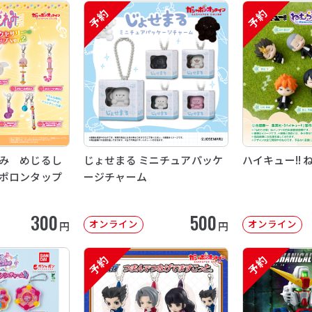
予約
予約
み めじるし
じょせまる ミニチュアパッケ
ハイキュー!! 
ポロンタップ
ージチャーム
300
500
オンライン
オンライン
円
円
予約
予約