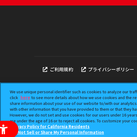
ご利用規約
プライバシーポリシー
We use unique personal identifier such as cookies to analyze our traf
click
here
to see more details about how we use cookies and the ret
share information about your use of our website to/with our analytic
本サイトに掲載されている
with other information that you have provided to them or that they ha
「ガシャポン」は株式会社
However, we do not set and use cookies for our users under 16 years o
©BANDAI
are under the age of 16 or to reject all cookies. To customize your co
Privacy Policy for California Residents
Do Not Sell or Share My Personal Information