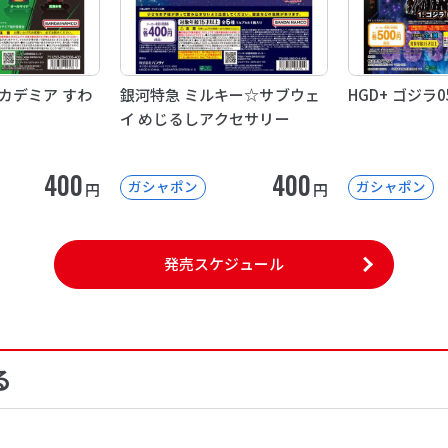
カデミア すわ
銀河特急 ミルキー☆サブウェ
HGD+ ゴジラ0
イ めじるしアクセサリー
400
400
ガシャポン
ガシャポン
円
円
発売スケジュール
る