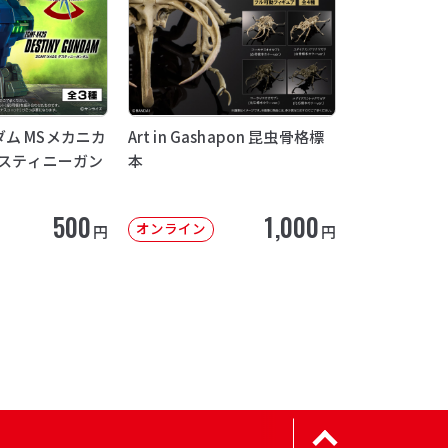
ム MSメカニカ
Art in Gashapon 昆虫骨格標
デスティニーガン
本
500
1,000
オンライン
円
円