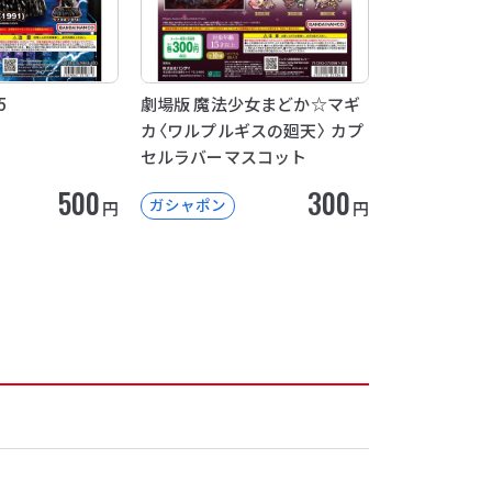
5
劇場版 魔法少女まどか☆マギ
カ〈ワルプルギスの廻天〉 カプ
セルラバーマスコット
500
300
ガシャポン
円
円