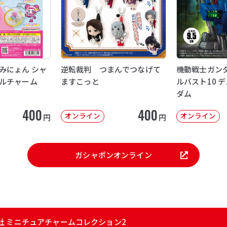
みにょん シャ
逆転裁判 つまんでつなげて
機動戦士ガンダ
ルチャーム
ますこっと
ルバスト10 
ダム
400
400
オンライン
オンライン
円
円
ガシャポンオンライン
社 ミニチュアチャームコレクション2