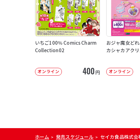
いちご100％ Comics Charm
おジャ魔女どれ
Collection02
カシャカアクリ
400
オンライン
オンライン
円
ホーム
発売スケジュール
セイカ食品株式会
>
>