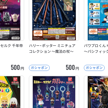
ルセルク 千年帝
ハリー・ポッター ミニチュア
パワプロくん 
コレクション ～魔法の杖～
～パシフィッ
500
500
ガシャポン
ガシャポン
円
円