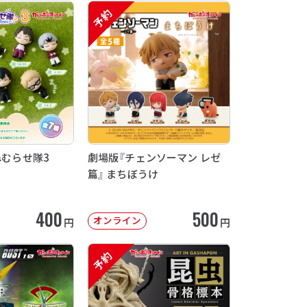
予約
ねむらせ隊3
劇場版『チェンソーマン レゼ
篇』 まちぼうけ
400
500
オンライン
円
円
予約