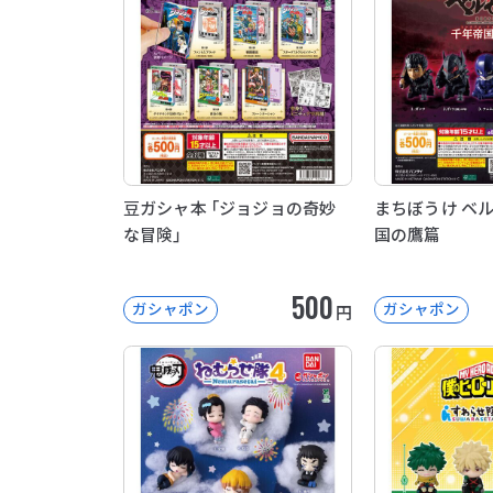
豆ガシャ本 「ジョジョの奇妙
まちぼうけ ベ
な冒険」
国の鷹篇
500
ガシャポン
ガシャポン
円