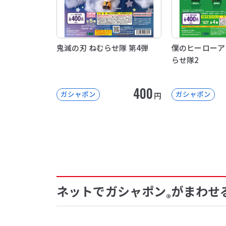
鬼滅の刃 ねむらせ隊 第4弾
僕のヒーローア
らせ隊2
400
ガシャポン
ガシャポン
円
ネットでガシャポン
がまわせ
®