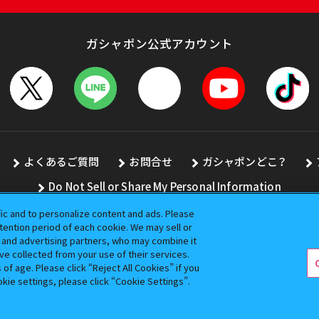
ガシャポン公式アカウント
よくあるご質問
お問合せ
ガシャポンどこ？
Do Not Sell or Share My Personal Information
fic and to personalize content and ads. Please
ention period of each cookie. We may sell or
s and advertising partners, who may combine it
全ての画像、文章、データの無断転用、転載をお断りします。
ve collected from your use of their services.
バンダイの登録商標です。
f age. Please click “Reject All Cookies” if you
okie settings, please click “Cookie Settings”.
コピーライト一覧を表示する