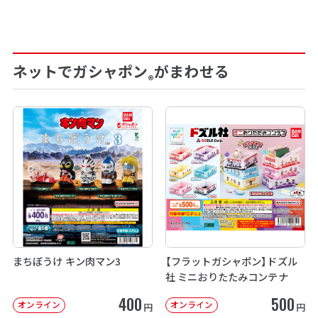
ネットでガシャポン
がまわせる
®
まちぼうけ キン肉マン3
【フラットガシャポン】ドズル
社 ミニおりたたみコンテナ
400
500
オンライン
オンライン
円
円