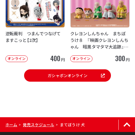
逆転裁判 つまんでつなげて
クレヨンしんちゃん まちぼ
ますこっと【2次】
うけ８ 『映画クレヨンしんち
ゃん 暗黒タマタマ大追跡』【2
次：2026年12月発送】
400
300
オンライン
オンライン
円
円
ガシャポンオンライン
ホーム
発売スケジュール
まてぼうけ 犬
>
>