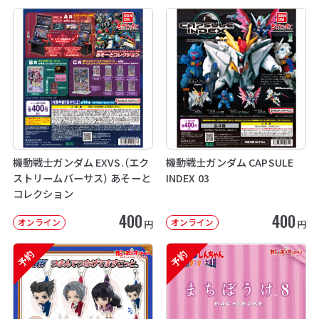
機動戦士ガンダム EXVS.（エク
機動戦士ガンダム CAPSULE
ストリームバーサス） あそーと
INDEX 03
コレクション
400
400
オンライン
オンライン
円
円
予約
予約