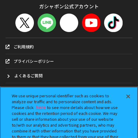
ガシャポン公式アカウント
ご利用規約
プライバシーポリシー
よくあるご質問
お問合せ
We use unique personal identifier such as cookies to
analyze our traffic and to personalize content and ads.
ガシャポンどこ？
Please click
here
to see more details about how we use
cookies and the retention period of each cookie. We may
sell or share information about your use of our website
アンケート
to/with our analytics and advertising partners, who may
combine it with other information that you have provided
ウェブアクセシビリティ方針
to them or that they have collected from your use of their