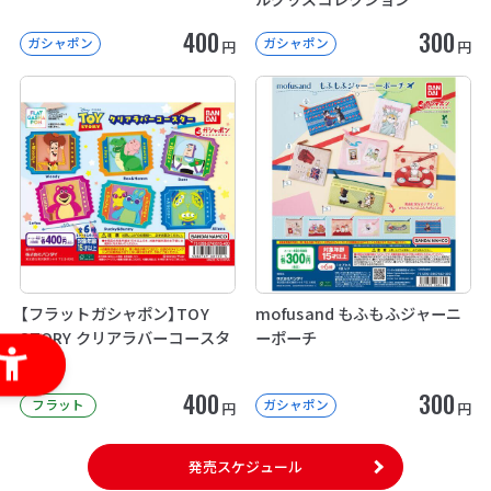
400
300
ガシャポン
ガシャポン
円
円
【フラットガシャポン】TOY
mofusand もふもふジャーニ
STORY クリアラバーコースタ
ーポーチ
ー
400
300
フラット
ガシャポン
円
円
発売スケジュール