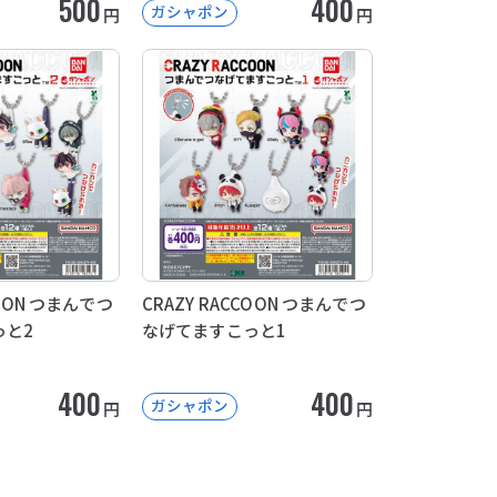
500
400
ガシャポン
円
円
COON つまんでつ
CRAZY RACCOON つまんでつ
っと2
なげてますこっと1
400
400
ガシャポン
円
円