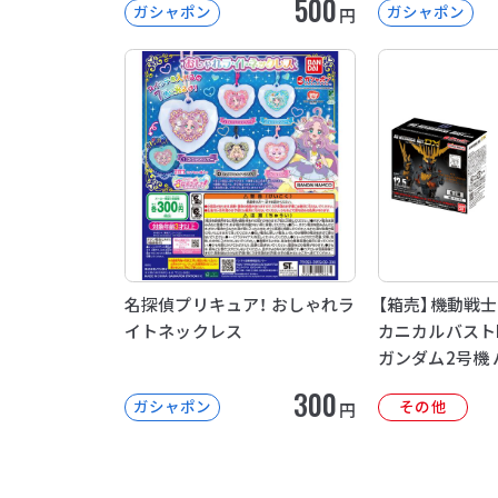
500
ガシャポン
ガシャポン
円
名探偵プリキュア！ おしゃれラ
【箱売】機動戦士
イトネックレス
カニカルバスト
ガンダム2号機
300
ガシャポン
その他
円