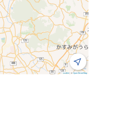
Leaflet
|
©
OpenStreetMap