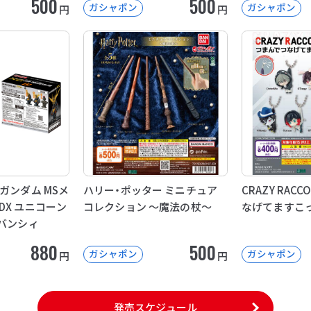
500
500
ガシャポン
ガシャポン
円
円
ガンダム MSメ
ハリー・ポッター ミニチュア
CRAZY RAC
DX ユニコーン
コレクション ～魔法の杖～
なげてますこ
 バンシィ
880
500
ガシャポン
ガシャポン
円
円
発売スケジュール