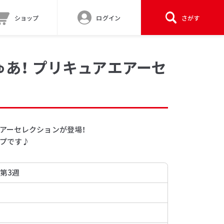
ショップ
ログイン
さがす
あ！ プリキュアエアーセ
アーセレクションが登場！
プです♪
 第3週