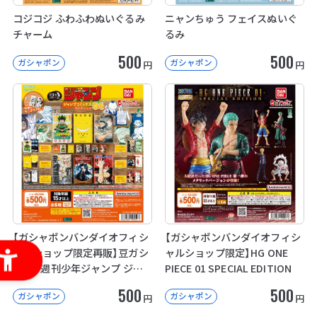
コジコジ ふわふわぬいぐるみ
ニャンちゅう フェイスぬいぐ
チャーム
るみ
500
500
ガシャポン
ガシャポン
円
円
【ガシャポンバンダイオフィシ
【ガシャポンバンダイオフィシ
ャルショップ限定再販】豆ガシ
ャルショップ限定】HG ONE
ャ本 「週刊少年ジャンプ ジャ
PIECE 01 SPECIAL EDITION
ンプコミックスコレクション」
500
500
ガシャポン
ガシャポン
04
円
円