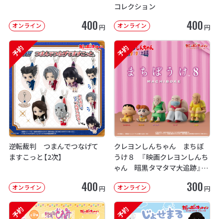
コレクション
400
400
オンライン
オンライン
円
円
予約
予約
逆転裁判 つまんでつなげて
クレヨンしんちゃん まちぼ
ますこっと【2次】
うけ８ 『映画クレヨンしんち
ゃん 暗黒タマタマ大追跡』【2
次：2026年12月発送】
400
300
オンライン
オンライン
円
円
予約
予約