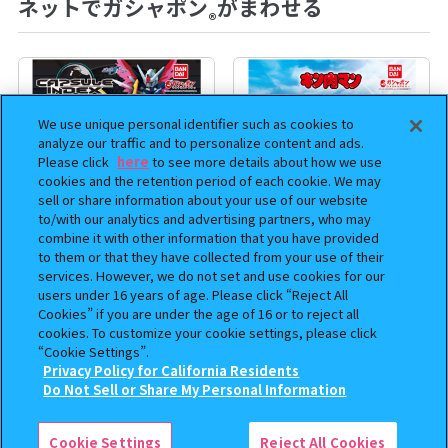
ネットでガシャポン
がまわせる
®
We use unique personal identifier such as cookies to
analyze our traffic and to personalize content and ads.
Please click
here
to see more details about how we use
cookies and the retention period of each cookie. We may
sell or share information about your use of our website
to/with our analytics and advertising partners, who may
combine it with other information that you have provided
to them or that they have collected from your use of their
機動戦士ガンダム CAPSULE
まちぼうけ キン肉マン3
services. However, we do not set and use cookies for our
users under 16 years of age. Please click “Reject All
INDEX 03
Cookies” if you are under the age of 16 or to reject all
400
400
cookies. To customize your cookie settings, please click
オンライン
オンライン
円
円
“Cookie Settings”.
Privacy Policy for California Residents
この商品が売っているお店
Do Not Sell or Share My Personal Information
Cookie Settings
Reject All Cookies