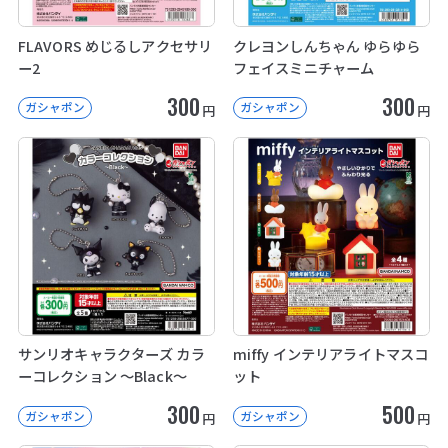
FLAVORS めじるしアクセサリ
クレヨンしんちゃん ゆらゆら
ー2
フェイスミニチャーム
300
300
ガシャポン
ガシャポン
円
円
サンリオキャラクターズ カラ
miffy インテリアライトマスコ
ーコレクション ～Black～
ット
300
500
ガシャポン
ガシャポン
円
円