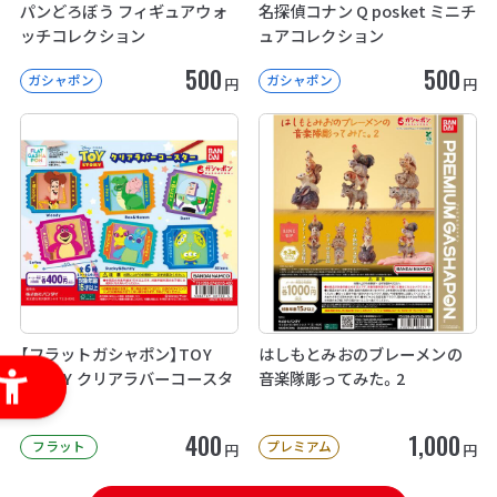
パンどろぼう フィギュアウォ
名探偵コナン Q posket ミニチ
ッチコレクション
ュアコレクション
500
500
ガシャポン
ガシャポン
円
円
【フラットガシャポン】TOY
はしもとみおのブレーメンの
STORY クリアラバーコースタ
音楽隊彫ってみた。2
ー
400
1,000
フラット
プレミアム
円
円