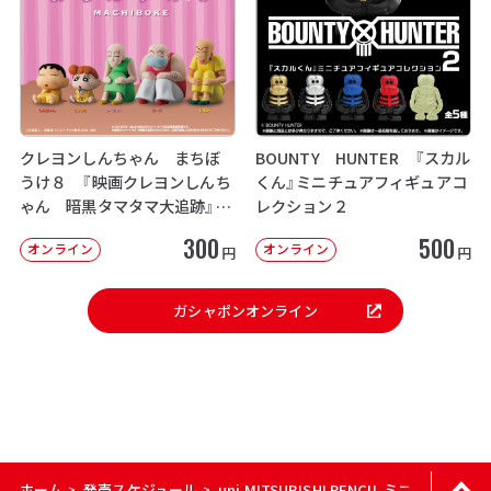
クレヨンしんちゃん まちぼ
BOUNTY HUNTER 『スカル
うけ８ 『映画クレヨンしんち
くん』ミニチュアフィギュアコ
ゃん 暗黒タマタマ大追跡』【2
レクション２
次：2026年12月発送】
300
500
オンライン
オンライン
円
円
ガシャポンオンライン
ホーム
発売スケジュール
uni MITSUBISHI PENCIL ミニチュアチ
>
>