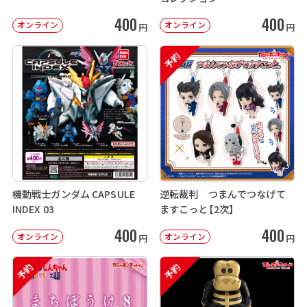
400
400
オンライン
オンライン
円
円
予約
機動戦士ガンダム CAPSULE
逆転裁判 つまんでつなげて
INDEX 03
ますこっと【2次】
400
400
オンライン
オンライン
円
円
予約
予約