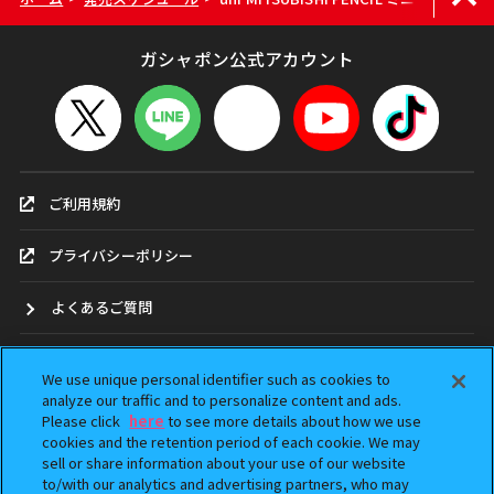
ガシャポン公式アカウント
ご利用規約
プライバシーポリシー
よくあるご質問
お問合せ
We use unique personal identifier such as cookies to
analyze our traffic and to personalize content and ads.
ガシャポンどこ？
Please click
here
to see more details about how we use
cookies and the retention period of each cookie. We may
sell or share information about your use of our website
アンケート
to/with our analytics and advertising partners, who may