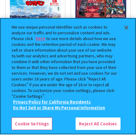
We use unique personal identifier such as cookies to
analyze our traffic and to personalize content and ads.
Please click
here
to see more details about how we use
cookies and the retention period of each cookie. We may
sell or share information about your use of our website
to/with our analytics and advertising partners, who may
combine it with other information that you have provided
まちぼうけ キン肉マン3
機動戦士ガンダム EXVS.（エク
to them or that they have collected from your use of their
ストリームバーサス） あそーと
services. However, we do not set and use cookies for our
コレクション
users under 16 years of age. Please click “Reject All
Cookies” if you are under the age of 16 or to reject all
400
400
オンライン
オンライン
円
円
cookies. To customize your cookie settings, please click
“Cookie Settings”.
予約
予約
Privacy Policy for California Residents
この商品が売っているお店
Do Not Sell or Share My Personal Information
Cookie Settings
Reject All Cookies