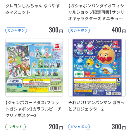
クレヨンしんちゃん なつやす
【ガシャポンバンダイオフィシ
みマスコット
ャルショップ限定再販】サンリ
オキャラクターズ ミニチュア
パッケージコレクション
300
400
ガシャポン
ガシャポン
円
円
【ジャンボカードダス/フラッ
それいけ！アンパンマン ぽちっ
トガシャポン】カラフルピーチ
とプロジェクター2
クリアポスター3
200
300
フラット
ガシャポン
円
円