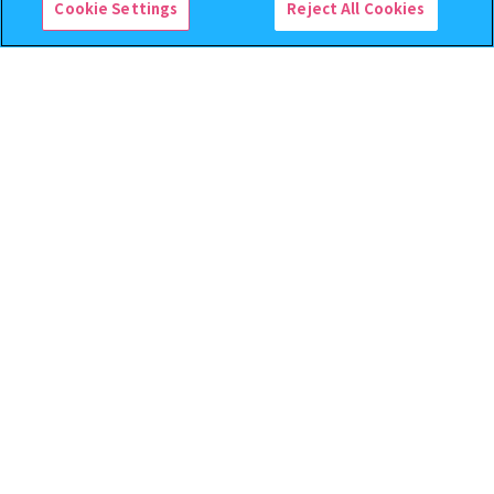
予約
予約
Cookie Settings
Reject All Cookies
じょせまる ミニチュアパッケ
ハイキュー!! ねむらせ隊3
ージチャーム
500
400
オンライン
オンライン
円
円
予約
予約