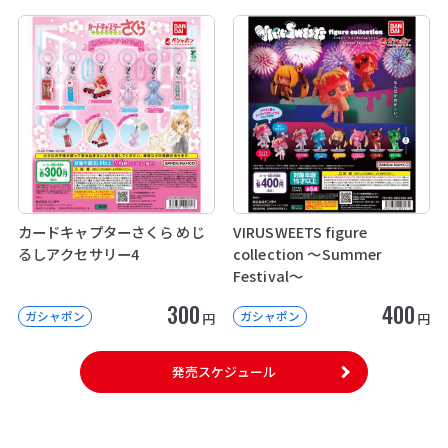
カードキャプターさくら めじ
VIRUSWEETS figure
るしアクセサリー4
collection ～Summer
Festival～
300
400
ガシャポン
ガシャポン
円
円
発売スケジュール