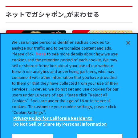
ネットでガシャポン
がまわせる
®
予約
予約
We use unique personal identifier such as cookies to
analyze our traffic and to personalize content and ads.
Please click
here
to see more details about how we use
cookies and the retention period of each cookie. We may
sell or share information about your use of our website
to/with our analytics and advertising partners, who may
combine it with other information that you have provided
to them or that they have collected from your use of their
services. However, we do not set and use cookies for our
users under 16 years of age. Please click “Reject All
BOUNTY HUNTER 『スカル
おジャ魔女どれみ めじるし
Cookies” if you are under the age of 16 or to reject all
くん』ミニチュアフィギュアコ
アクセサリー ポロンタップ
cookies. To customize your cookie settings, please click
レクション２
ver. 2
“Cookie Settings”.
Privacy Policy for California Residents
500
300
この商品が売っているお店
オンライン
オンライン
円
円
Do Not Sell or Share My Personal Information