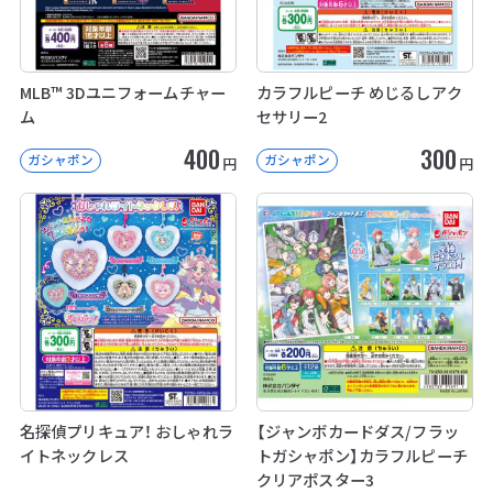
MLB™ 3Dユニフォームチャー
カラフルピーチ めじるしアク
ム
セサリー2
400
300
ガシャポン
ガシャポン
円
円
名探偵プリキュア！ おしゃれラ
【ジャンボカードダス/フラッ
イトネックレス
トガシャポン】カラフルピーチ
クリアポスター3