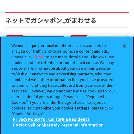
ネットでガシャポン
がまわせる
®
予約
予約
We use unique personal identifier such as cookies to
analyze our traffic and to personalize content and ads.
Please click
here
to see more details about how we use
cookies and the retention period of each cookie. We may
sell or share information about your use of our website
to/with our analytics and advertising partners, who may
combine it with other information that you have provided
to them or that they have collected from your use of their
services. However, we do not set and use cookies for our
users under 16 years of age. Please click “Reject All
BOUNTY HUNTER 『スカル
おジャ魔女どれみ めじるし
Cookies” if you are under the age of 16 or to reject all
くん』ミニチュアフィギュアコ
アクセサリー ポロンタップ
cookies. To customize your cookie settings, please click
レクション２
ver. 2
“Cookie Settings”.
Privacy Policy for California Residents
500
300
この商品が売っているお店
Do Not Sell or Share My Personal Information
オンライン
オンライン
円
円