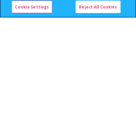
予約
予約
Cookie Settings
Reject All Cookies
じょせまる ミニチュアパッケ
ハイキュー!! ねむらせ隊3
ージチャーム
500
400
オンライン
オンライン
円
円
予約
予約