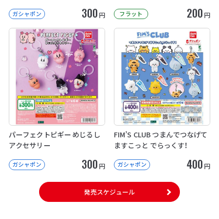
300
200
ガシャポン
フラット
円
円
パーフェクトピギー めじるし
FIM’S CLUB つまんでつなげて
アクセサリー
ますこっと でらっくす！
300
400
ガシャポン
ガシャポン
円
円
発売スケジュール