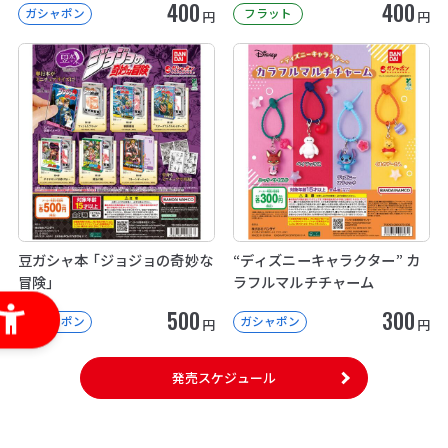
400
400
ガシャポン
フラット
円
円
豆ガシャ本 「ジョジョの奇妙な
“ディズニーキャラクター” カ
冒険」
ラフルマルチチャーム
500
300
ガシャポン
ガシャポン
円
円
発売スケジュール