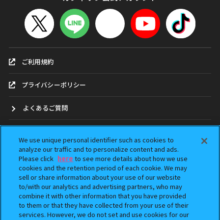
ご利用規約
プライバシーポリシー
よくあるご質問
お問合せ
We use unique personal identifier such as cookies to
analyze our traffic and to personalize content and ads.
ガシャポンどこ？
Please click
here
to see more details about how we use
cookies and the retention period of each cookie. We may
sell or share information about your use of our website
アンケート
to/with our analytics and advertising partners, who may
combine it with other information that you have provided
ウェブアクセシビリティ方針
to them or that they have collected from your use of their
services. However, we do not set and use cookies for our