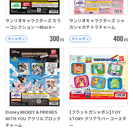
サンリオキャラクターズ カラ
サンリオキャラクターズ シャ
ーコレクション ～Black～
カシャカテトラチャーム
300
400
ガシャポン
ガシャポン
円
円
Disney MICKEY & FRIENDS
【フラットガシャポン】TOY
WITH YOU アクリルブロック
STORY クリアラバーコースタ
チャーム
ー