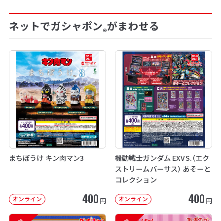
ネットでガシャポン
がまわせる
®
まちぼうけ キン肉マン3
機動戦士ガンダム EXVS.（エク
ストリームバーサス） あそーと
コレクション
400
400
オンライン
オンライン
円
円