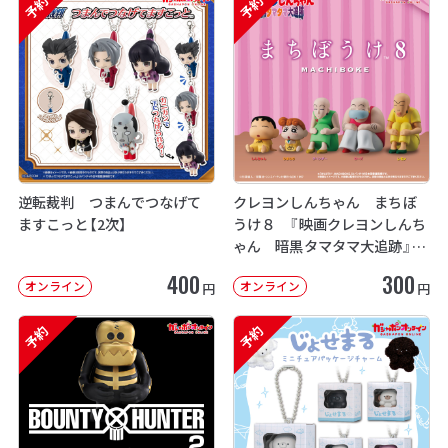
予約
予約
逆転裁判 つまんでつなげて
クレヨンしんちゃん まちぼ
ますこっと【2次】
うけ８ 『映画クレヨンしんち
ゃん 暗黒タマタマ大追跡』【2
次：2026年12月発送】
400
300
オンライン
オンライン
円
円
予約
予約