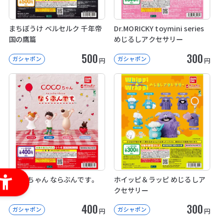
まちぼうけ ベルセルク 千年帝
Dr.MORICKY toymini series
国の鷹篇
めじるしアクセサリー
500
300
ガシャポン
ガシャポン
円
円
COCOちゃん ならぶんです。
ホイッピ＆ラッピ めじるしア
クセサリー
400
300
ガシャポン
ガシャポン
円
円