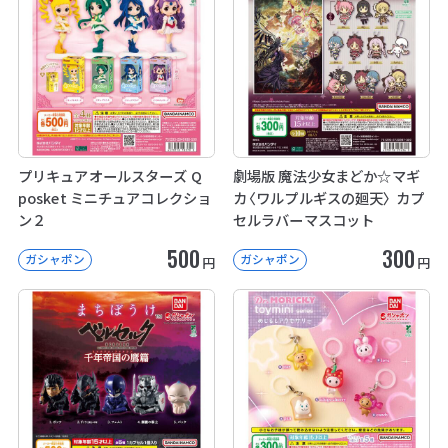
プリキュアオールスターズ Q
劇場版 魔法少女まどか☆マギ
posket ミニチュアコレクショ
カ〈ワルプルギスの廻天〉 カプ
ン２
セルラバーマスコット
500
300
ガシャポン
ガシャポン
円
円