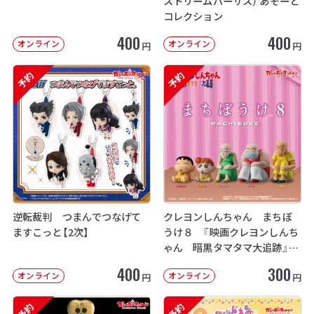
ストリームバーサス） あそーと
コレクション
400
400
オンライン
オンライン
円
円
予約
予約
逆転裁判 つまんでつなげて
クレヨンしんちゃん まちぼ
ますこっと【2次】
うけ８ 『映画クレヨンしんち
ゃん 暗黒タマタマ大追跡』【2
次：2026年12月発送】
400
300
オンライン
オンライン
円
円
予約
予約