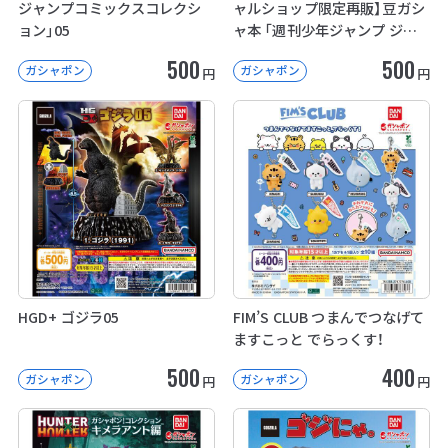
ジャンプコミックスコレクシ
ャルショップ限定再販】豆ガシ
ョン」05
ャ本 「週刊少年ジャンプ ジャ
ンプコミックスコレクション」
500
500
ガシャポン
ガシャポン
04
円
円
HGD+ ゴジラ05
FIM’S CLUB つまんでつなげて
ますこっと でらっくす！
500
400
ガシャポン
ガシャポン
円
円