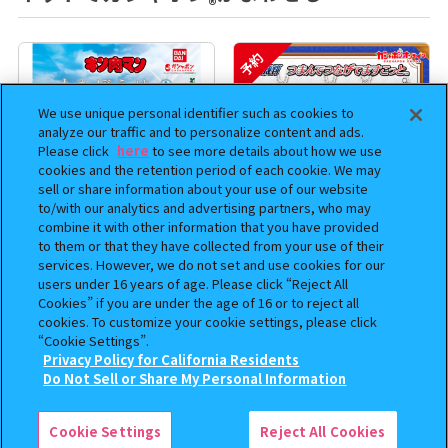
®
予約
We use unique personal identifier such as cookies to
analyze our traffic and to personalize content and ads.
Please click
here
to see more details about how we use
cookies and the retention period of each cookie. We may
sell or share information about your use of our website
to/with our analytics and advertising partners, who may
combine it with other information that you have provided
to them or that they have collected from your use of their
まちぼうけ キン肉マン3
逆転裁判 つまんでつなげて
services. However, we do not set and use cookies for our
ますこっと【2次】
users under 16 years of age. Please click “Reject All
Cookies” if you are under the age of 16 or to reject all
400
400
オンライン
オンライン
cookies. To customize your cookie settings, please click
円
円
“Cookie Settings”.
Privacy Policy for California Residents
予約
予約
この商品が売っているお店
Do Not Sell or Share My Personal Information
Cookie Settings
Reject All Cookies