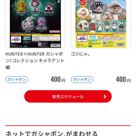
HUNTER×HUNTER ガシャポ
ゴジにゃ。
ン！コレクション キメラアント
編
400
400
ガシャポン
ガシャポン
円
円
発売スケジュール
ネットでガシャポン
がまわせる