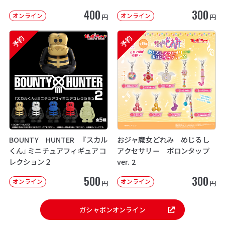
次：2026年12月発送】
400
300
オンライン
オンライン
円
円
予約
予約
BOUNTY HUNTER 『スカル
おジャ魔女どれみ めじるし
くん』ミニチュアフィギュアコ
アクセサリー ポロンタップ
レクション２
ver. 2
500
300
オンライン
オンライン
円
円
ガシャポンオンライン