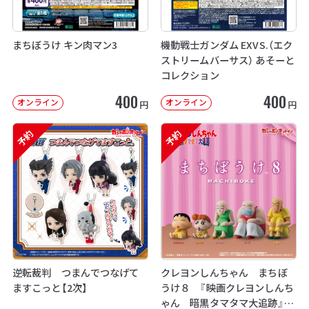
まちぼうけ キン肉マン3
機動戦士ガンダム EXVS.（エク
ストリームバーサス） あそーと
コレクション
400
400
オンライン
オンライン
円
円
予約
予約
逆転裁判 つまんでつなげて
クレヨンしんちゃん まちぼ
ますこっと【2次】
うけ８ 『映画クレヨンしんち
ゃん 暗黒タマタマ大追跡』【2