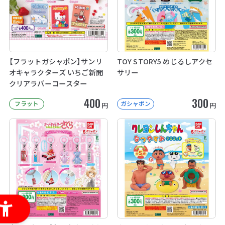
【フラットガシャポン】サンリ
TOY STORY5 めじるしアクセ
オキャラクターズ いちご新聞
サリー
クリアラバーコースター
400
300
フラット
ガシャポン
円
円