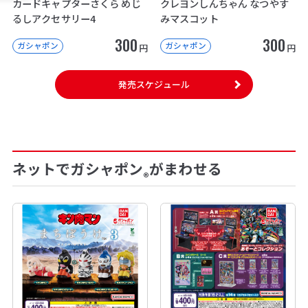
カードキャプターさくら めじ
クレヨンしんちゃん なつやす
るしアクセサリー4
みマスコット
300
300
ガシャポン
ガシャポン
円
円
発売スケジュール
ネットでガシャポン
がまわせる
®