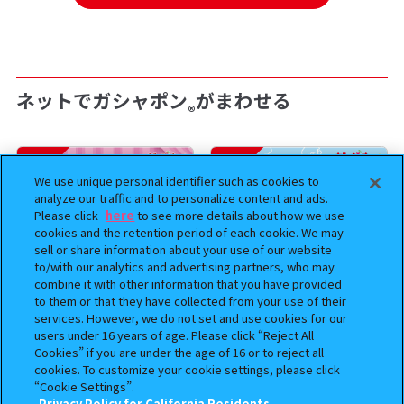
ネットでガシャポン
がまわせる
®
予約
予約
We use unique personal identifier such as cookies to
analyze our traffic and to personalize content and ads.
Please click
here
to see more details about how we use
cookies and the retention period of each cookie. We may
sell or share information about your use of our website
to/with our analytics and advertising partners, who may
combine it with other information that you have provided
to them or that they have collected from your use of their
services. However, we do not set and use cookies for our
users under 16 years of age. Please click “Reject All
クレヨンしんちゃん まちぼ
じょせまる ミニチュアパッケ
Cookies” if you are under the age of 16 or to reject all
うけ８ 『映画クレヨンしんち
ージチャーム
cookies. To customize your cookie settings, please click
ゃん 暗黒タマタマ大追跡』【2
“Cookie Settings”.
次：2026年12月発送】
Privacy Policy for California Residents