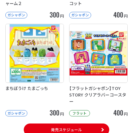
ャーム２
コット
300
400
ガシャポン
ガシャポン
円
円
まちぼうけ たまごっち
【フラットガシャポン】TOY
STORY クリアラバーコースタ
ー
300
400
ガシャポン
フラット
円
円
発売スケジュール