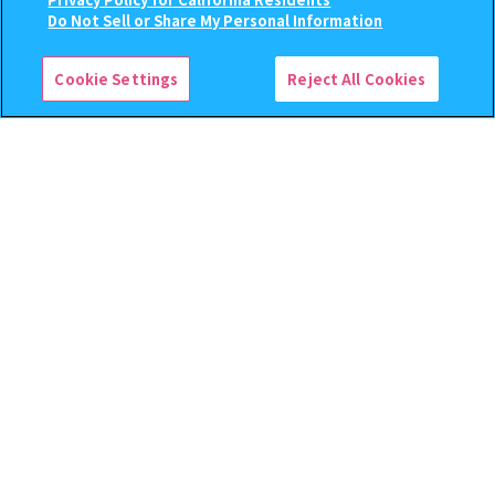
300
500
この商品が売っているお店
オンライン
オンライン
円
円
Do Not Sell or Share My Personal Information
予約
予約
Cookie Settings
Reject All Cookies
おジャ魔女どれみ めじるし
BOUNTY HUNTER 『スカル
アクセサリー ポロンタップ
くん』ミニチュアフィギュアコ
ver. 2
レクション２
300
500
オンライン
オンライン
円
円
予約
予約