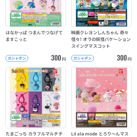
はなかっぱ つまんでつなげて
映画クレヨンしんちゃん 奇々
ますこっと
怪々！ オラの妖怪バケ～ション
スイングマスコット
300
300
ガシャポン
ガシャポン
円
円
たまごっち カラフルマルチチ
Lil ala mode とろり～んマス