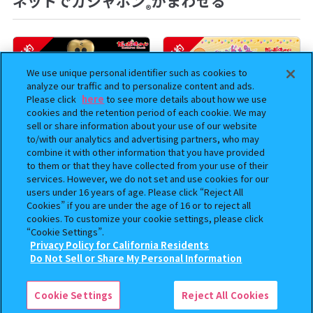
ネットでガシャポン
がまわせる
®
予約
予約
We use unique personal identifier such as cookies to
analyze our traffic and to personalize content and ads.
Please click
here
to see more details about how we use
cookies and the retention period of each cookie. We may
sell or share information about your use of our website
to/with our analytics and advertising partners, who may
combine it with other information that you have provided
to them or that they have collected from your use of their
services. However, we do not set and use cookies for our
BOUNTY HUNTER 『スカル
おジャ魔女どれみ めじるし
users under 16 years of age. Please click “Reject All
くん』ミニチュアフィギュアコ
アクセサリー ポロンタップ
Cookies” if you are under the age of 16 or to reject all
レクション２
ver. 2
cookies. To customize your cookie settings, please click
“Cookie Settings”.
500
300
Privacy Policy for California Residents
オンライン
オンライン
円
円
この商品が売っているお店
Do Not Sell or Share My Personal Information
予約
予約
Cookie Settings
Reject All Cookies