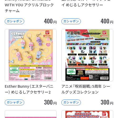
WITH YOU アクリルブロック
イ めじるしアクセサリー
チャーム
400
400
ガシャポン
ガシャポン
円
円
Esther Bunny（エスターバニ
アニメ『呪術廻戦』5周年 シー
ー） めじるしアクセサリー2
ルグッズコレクション
300
300
ガシャポン
ガシャポン
円
円