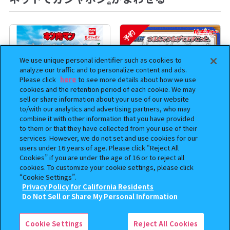
®
予約
We use unique personal identifier such as cookies to
analyze our traffic and to personalize content and ads.
Please click
here
to see more details about how we use
cookies and the retention period of each cookie. We may
sell or share information about your use of our website
to/with our analytics and advertising partners, who may
combine it with other information that you have provided
to them or that they have collected from your use of their
まちぼうけ キン肉マン3
逆転裁判 つまんでつなげて
services. However, we do not set and use cookies for our
ますこっと【2次】
users under 16 years of age. Please click “Reject All
Cookies” if you are under the age of 16 or to reject all
400
400
cookies. To customize your cookie settings, please click
オンライン
オンライン
円
円
“Cookie Settings”.
Privacy Policy for California Residents
予約
予約
この商品が売っているお店
Do Not Sell or Share My Personal Information
Cookie Settings
Reject All Cookies