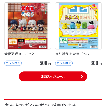
犬夜叉 ぎゅーこっと
まちぼうけ たまごっち
500
300
ガシャポン
ガシャポン
円
円
発売スケジュール
ネットでガシャポン
がまわせる