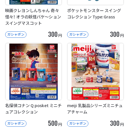
映画クレヨンしんちゃん 奇々
ポケットモンスター スイング
怪々！ オラの妖怪バケ～ション
コレクション Type:Grass
スイングマスコット
300
300
ガシャポン
ガシャポン
円
円
名探偵コナン Q posket ミニチ
meiji 乳製品シリーズミニチュ
ュアコレクション
アチャーム
500
300
ガシャポン
ガシャポン
円
円