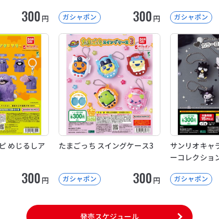
300
300
ガシャポン
ガシャポン
円
円
ピ めじるしア
たまごっち スイングケース3
サンリオキャラ
ーコレクション 
300
300
ガシャポン
ガシャポン
円
円
発売スケジュール