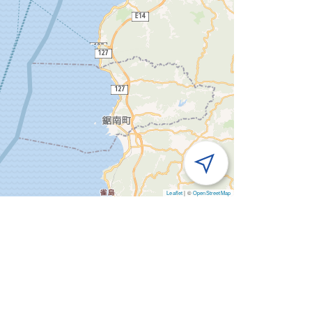
Leaflet
|
©
OpenStreetMap