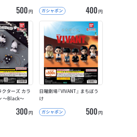
500
400
ガシャポン
円
円
クターズ カラ
日曜劇場『VIVANT』 まちぼう
～Black～
け
300
500
ガシャポン
円
円