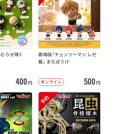
ねむらせ隊3
劇場版『チェンソーマン レゼ
篇』 まちぼうけ
400
500
オンライン
円
円
予約