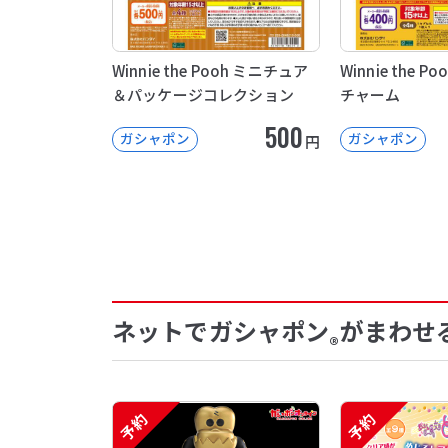
Winnie the Pooh ミニチュア
Winnie the 
＆パッケージコレクション
チャーム
500
ガシャポン
ガシャポン
円
ネットでガシャポン
がまわせ
®
予約
予約