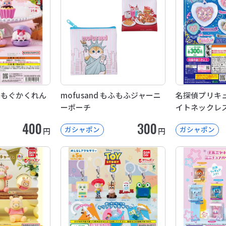
ぐもぐかくれん
mofusand もふもふジャーニ
名探偵プリキュ
ーポーチ
イトネックレ
400
300
ガシャポン
ガシャポン
円
円