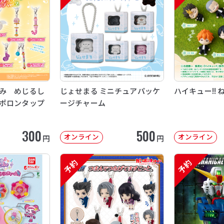
み めじるし
じょせまる ミニチュアパッケ
ハイキュー!! 
ポロンタップ
ージチャーム
300
500
オンライン
オンライン
円
円
予約
予約