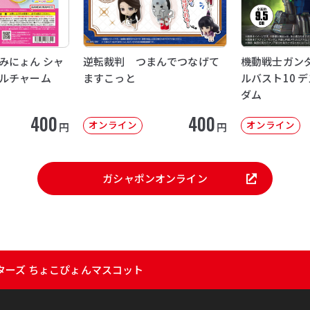
みにょん シャ
逆転裁判 つまんでつなげて
機動戦士ガンダ
ルチャーム
ますこっと
ルバスト10 
ダム
400
400
オンライン
オンライン
円
円
ガシャポンオンライン
ターズ ちょこぴょんマスコット