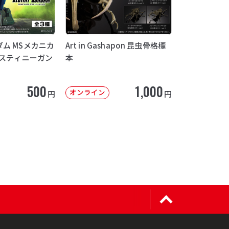
ム MSメカニカ
Art in Gashapon 昆虫骨格標
デスティニーガン
本
500
1,000
オンライン
円
円