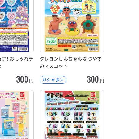
ア！ おしゃれラ
クレヨンしんちゃん なつやす
ス
みマスコット
300
300
ガシャポン
円
円