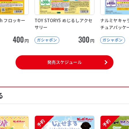
Pooh フロッキー
TOY STORY5 めじるしアクセ
ナルミヤキャラ
サリー
チュアパッケ
400
300
ガシャポン
ガシャポン
円
円
発売スケジュール
る
予約
予約