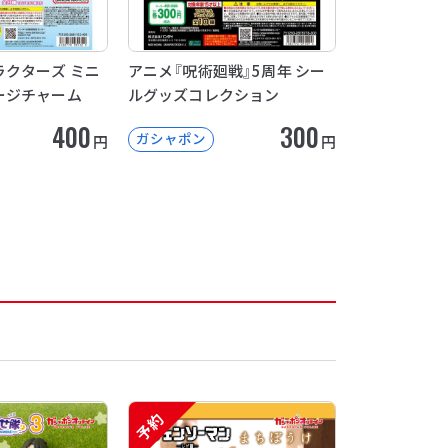
クターズ ミニ
アニメ『呪術廻戦』5周年 シー
ージチャーム
ルグッズコレクション
400
300
ガシャポン
円
円
予約