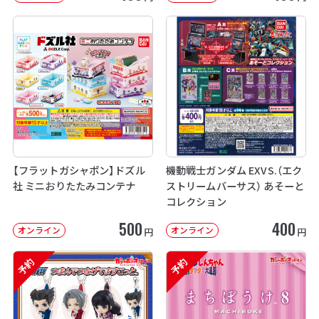
【フラットガシャポン】ドズル
機動戦士ガンダム EXVS.（エク
社 ミニおりたたみコンテナ
ストリームバーサス） あそーと
コレクション
500
400
オンライン
オンライン
円
円
予約
予約