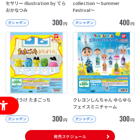
セサリー illustration by てら
collection ～Summer
おかなつみ
Festival～
300
400
ガシャポン
ガシャポン
円
円
まちぼうけ たまごっち
クレヨンしんちゃん ゆらゆら
フェイスミニチャーム
300
300
ガシャポン
ガシャポン
円
円
発売スケジュール