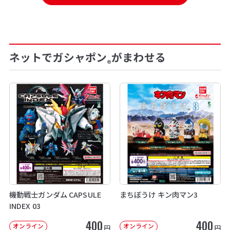
ネットでガシャポン
がまわせる
®
機動戦士ガンダム CAPSULE
まちぼうけ キン肉マン3
INDEX 03
400
400
オンライン
オンライン
円
円