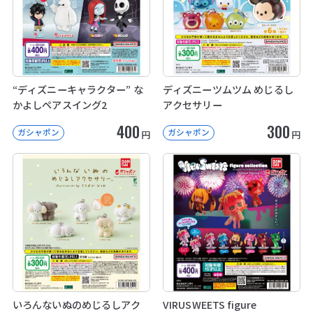
“ディズニーキャラクター” な
ディズニーツムツム めじるし
かよしペアスイング2
アクセサリー
400
300
ガシャポン
ガシャポン
円
円
いろんないぬのめじるしアク
VIRUSWEETS figure