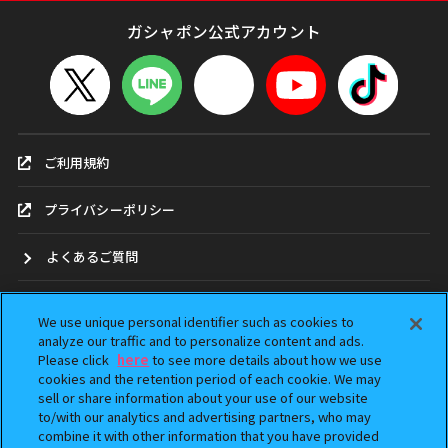
ガシャポン公式アカウント
ご利用規約
プライバシーポリシー
よくあるご質問
お問合せ
We use unique personal identifier such as cookies to
analyze our traffic and to personalize content and ads.
ガシャポンどこ？
Please click
here
to see more details about how we use
cookies and the retention period of each cookie. We may
sell or share information about your use of our website
アンケート
to/with our analytics and advertising partners, who may
combine it with other information that you have provided
ウェブアクセシビリティ方針