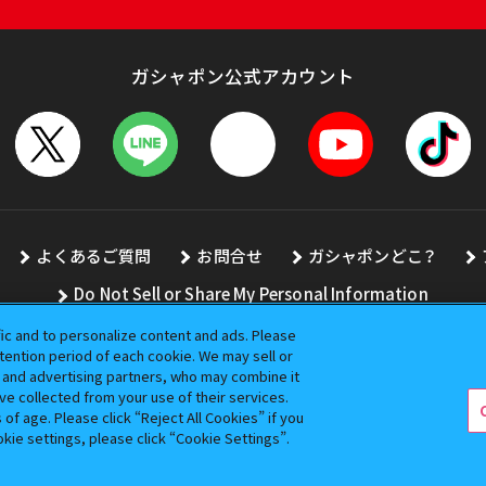
ガシャポン公式アカウント
よくあるご質問
お問合せ
ガシャポンどこ？
Do Not Sell or Share My Personal Information
fic and to personalize content and ads. Please
ention period of each cookie. We may sell or
s and advertising partners, who may combine it
全ての画像、文章、データの無断転用、転載をお断りします。
ve collected from your use of their services.
バンダイの登録商標です。
f age. Please click “Reject All Cookies” if you
okie settings, please click “Cookie Settings”.