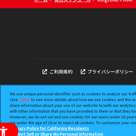
ご利用規約
プライバシーポリシー
We use unique personal identifier such as cookies to analyze our traf
click
here
to see more details about how we use cookies and the ret
share information about your use of our website to/with our analytic
本サイトに掲載されている
with other information that you have provided to them or that they ha
「ガシャポン」は株式会社
However, we do not set and use cookies for our users under 16 years o
©BANDAI
are under the age of 16 or to reject all cookies. To customize your co
Privacy Policy for California Residents
Do Not Sell or Share My Personal Information