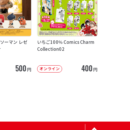
ソーマン レゼ
いちご100％ Comics Charm
け
Collection02
500
400
オンライン
円
円