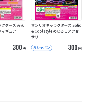
クターズ みん
サンリオキャラクターズ Solid
フィギュア
& Cool style めじるしアクセ
サリー
300
300
ガシャポン
円
円