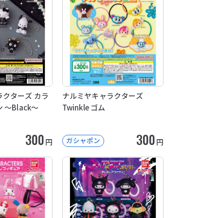
クターズ カラ
ナルミヤキャラクターズ
～Black～
Twinkle ゴム
300
300
ガシャポン
円
円