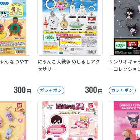
ゃん なつやす
にゃんこ大戦争 めじるしアク
サンリオキャラ
セサリー
ーコレクション 
300
300
ガシャポン
ガシャポン
円
円