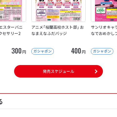
ny（エスターバニ
アニメ「桜蘭高校ホスト部」 お
サンリオキャラ
クセサリー2
なまえなふだバッジ
なでおめかし
300
400
ガシャポン
ガシャポン
円
円
発売スケジュール
る