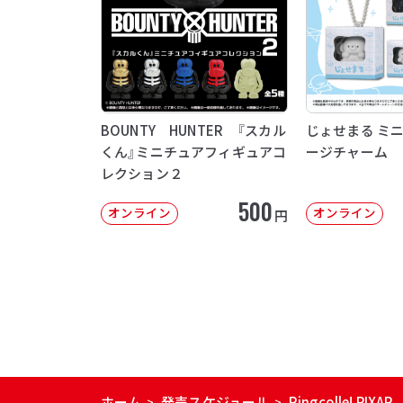
BOUNTY HUNTER 『スカル
じょせまる ミ
くん』ミニチュアフィギュアコ
ージチャーム
レクション２
500
オンライン
オンライン
円
ホーム
発売スケジュール
Ringcolle! PIXAR
>
>