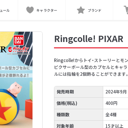
ュール
キャラクター
ブランド
Ringcolle! PIXAR
Ringcolle!からトイ・ストーリーと
ピクサーボール型のカプセルとキャラ
ルには指輪を2個飾ることができます
発売時期
2024年9月
価格(税込)
400円
種類数
全4種
対象年齢
15才以上