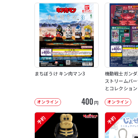
まちぼうけ キン肉マン3
機動戦士ガンダム 
ストリームバー
とコレクション
400
オンライン
オンライン
円
予約
予約