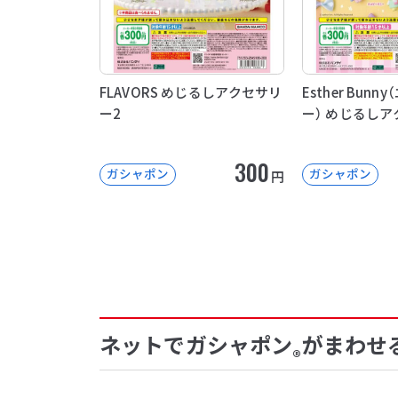
FLAVORS めじるしアクセサリ
Esther Bun
ー2
ー） めじるしア
300
ガシャポン
ガシャポン
円
ネットでガシャポン
がまわせ
®