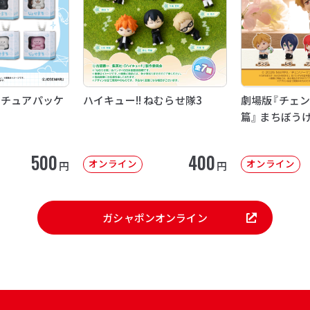
ニチュアパッケ
ハイキュー!! ねむらせ隊3
劇場版『チェン
篇』 まちぼう
500
400
オンライン
オンライン
円
円
ガシャポンオンライン