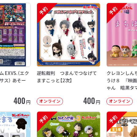
予約
予約
EXVS.（エク
逆転裁判 つまんでつなげて
クレヨンしん
サス） あそー
ますこっと【2次】
うけ８ 『映
ゃん 暗黒タ
【2次：2026年
400
400
オンライン
オンライン
円
円
予約
予約