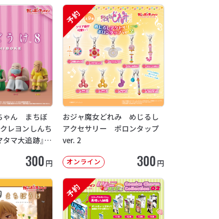
予約
ちゃん まちぼ
おジャ魔女どれみ めじるし
画クレヨンしんち
アクセサリー ポロンタップ
マタマ大追跡』
ver. 2
12月発送】
300
300
オンライン
円
円
予約