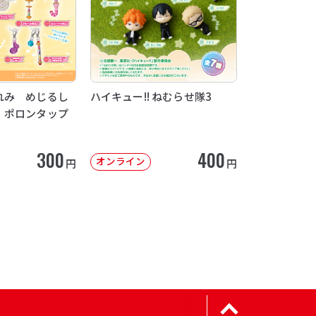
れみ めじるし
ハイキュー!! ねむらせ隊3
 ポロンタップ
300
400
オンライン
円
円