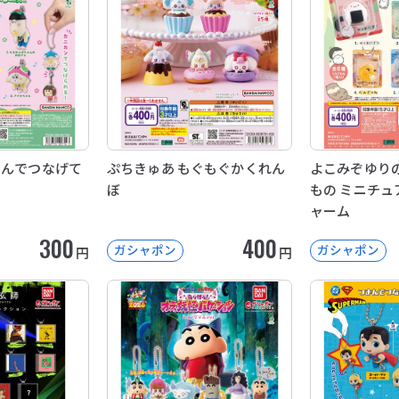
まんでつなげて
ぷちきゅあ もぐもぐかくれん
よこみぞゆり
ぼ
もの ミニチュ
ャーム
300
400
ガシャポン
ガシャポン
円
円