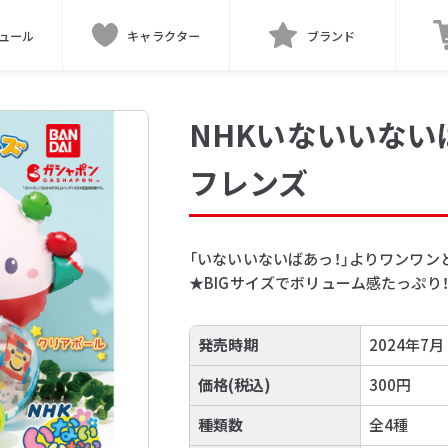
ュール
キャラクター
ブランド
NHKいないいない
フレンズ
「いないいないばあっ！」よりワンワ
★BIGサイズでボリューム感たっぷり
発売時期
2024年7月
価格(税込)
300円
種類数
全4種