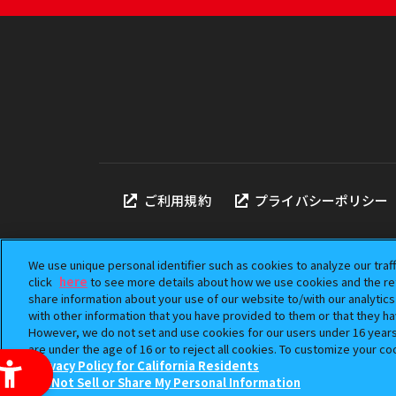
ご利用規約
プライバシーポリシー
We use unique personal identifier such as cookies to analyze our traf
click
here
to see more details about how we use cookies and the ret
share information about your use of our website to/with our analytic
本サイトに掲載されている
with other information that you have provided to them or that they ha
「ガシャポン」は株式会社
However, we do not set and use cookies for our users under 16 years o
©BANDAI
are under the age of 16 or to reject all cookies. To customize your co
Privacy Policy for California Residents
Do Not Sell or Share My Personal Information