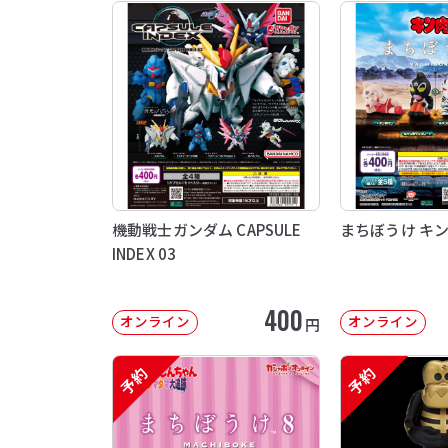
機動戦士ガンダム CAPSULE
まちぼうけ キ
INDEX 03
400
オンライン
オンライン
円
予約
予約