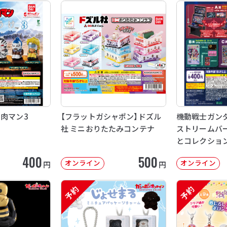
ン肉マン3
【フラットガシャポン】ドズル
機動戦士ガンダム
社 ミニおりたたみコンテナ
ストリームバー
とコレクショ
400
500
オンライン
オンライン
円
円
予約
予約