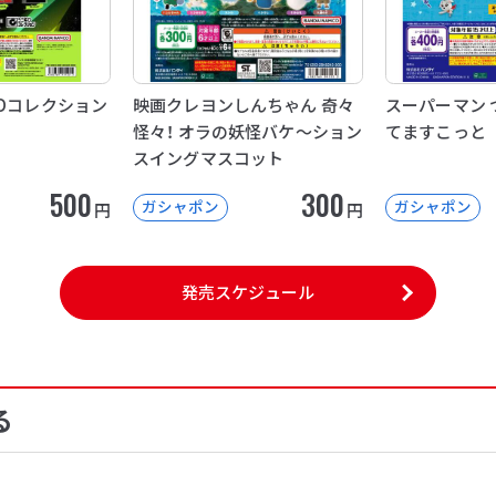
CDコレクション
映画クレヨンしんちゃん 奇々
スーパーマン 
怪々！ オラの妖怪バケ～ション
てますこっと
スイングマスコット
500
300
ガシャポン
ガシャポン
円
円
発売スケジュール
る