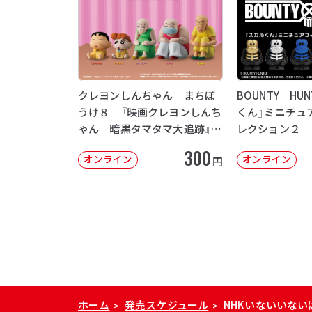
クレヨンしんちゃん まちぼ
BOUNTY HU
うけ８ 『映画クレヨンしんち
くん』ミニチュ
ゃん 暗黒タマタマ大追跡』
レクション２
【2次：2026年12月発送】
300
オンライン
オンライン
円
ホーム
発売スケジュール
NHKいないいない
>
>