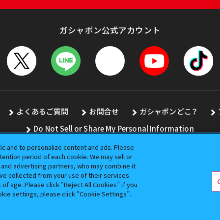
ガシャポン公式アカウント
よくあるご質問
お問合せ
ガシャポンどこ？
Do Not Sell or Share My Personal Information
fic and to personalize content and ads. Please
ention period of each cookie. We may sell or
s and advertising partners, who may combine it
全ての画像、文章、データの無断転用、転載をお断りします。
ve collected from your use of their services.
バンダイの登録商標です。
f age. Please click “Reject All Cookies” if you
okie settings, please click “Cookie Settings”.
コピーライト一覧を表示する