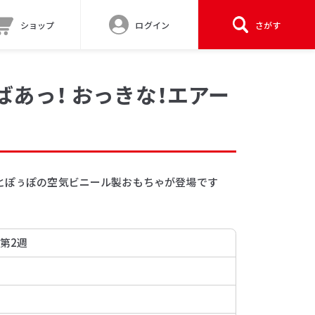
ショップ
ログイン
さがす
ばあっ！ おっきな！エアー
ンとぽぅぽの空気ビニール製おもちゃが登場です
！
 第2週