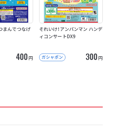
つまんでつなげ
それいけ！アンパンマン ハンデ
ィコンサートDX9
400
300
ガシャポン
円
円