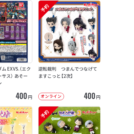
予約
 EXVS.（エク
逆転裁判 つまんでつなげて
サス） あそー
ますこっと【2次】
ン
400
400
オンライン
円
円
予約