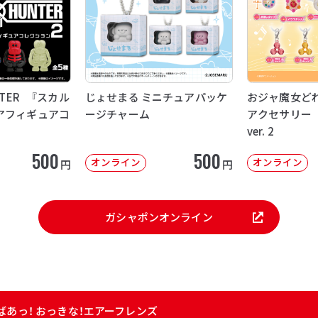
NTER 『スカル
じょせまる ミニチュアパッケ
おジャ魔女ど
アフィギュアコ
ージチャーム
アクセサリー
ver. 2
500
500
オンライン
オンライン
円
円
ガシャポンオンライン
ばあっ！ おっきな！エアーフレンズ