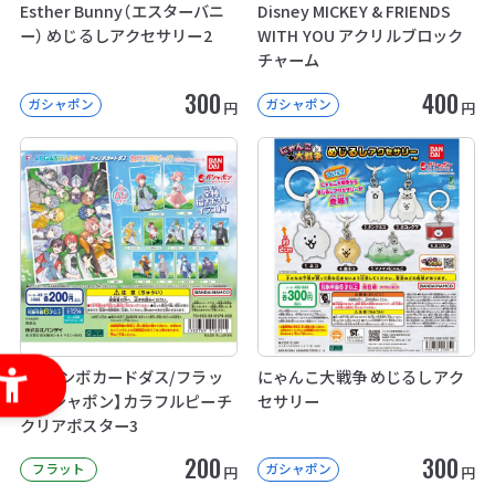
Esther Bunny（エスターバニ
Disney MICKEY & FRIENDS
ー） めじるしアクセサリー2
WITH YOU アクリルブロック
チャーム
300
400
ガシャポン
ガシャポン
円
円
【ジャンボカードダス/フラッ
にゃんこ大戦争 めじるしアク
トガシャポン】カラフルピーチ
セサリー
クリアポスター3
200
300
フラット
ガシャポン
円
円