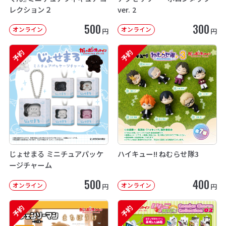
レクション２
ver. 2
500
300
オンライン
オンライン
円
円
予約
予約
じょせまる ミニチュアパッケ
ハイキュー!! ねむらせ隊3
ージチャーム
500
400
オンライン
オンライン
円
円
予約
予約