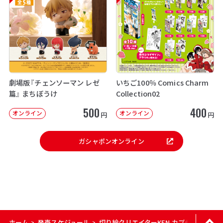
劇場版『チェンソーマン レゼ
いちご100％ Comics Charm
篇』 まちぼうけ
Collection02
500
400
オンライン
オンライン
円
円
ガシャポンオンライン
ホーム
発売スケジュール
切り絵クリエイターKEN カプセルラバー
>
>