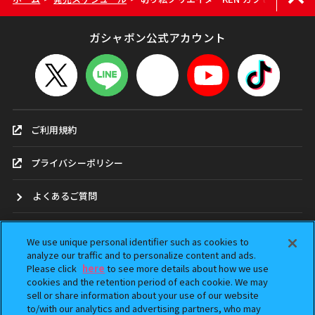
ガシャポン公式アカウント
ご利用規約
プライバシーポリシー
よくあるご質問
お問合せ
We use unique personal identifier such as cookies to
analyze our traffic and to personalize content and ads.
ガシャポンどこ？
Please click
here
to see more details about how we use
cookies and the retention period of each cookie. We may
sell or share information about your use of our website
アンケート
to/with our analytics and advertising partners, who may