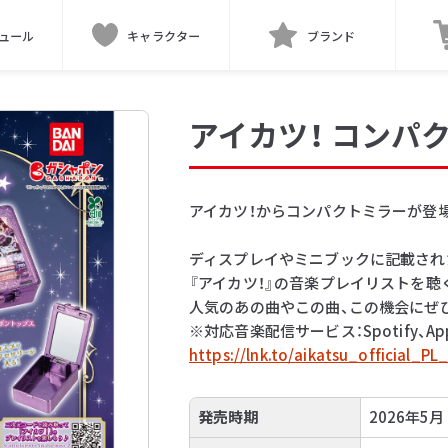
ュール
キャラクター
ブランド
アイカツ！ コンパ
アイカツ！からコンパクトミラーが登場
ディスプレイやミニブックに記載され
『アイカツ！』の音楽プレイリストを聴
人気のあの曲やこの曲、この機会にぜ
※対応音楽配信サービス：Spotify、Apple 
https://lnk.to/aikatsu_official_P
発売時期
2026年5月