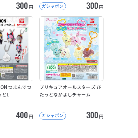
300
300
ガシャポン
円
円
COON つまんでつ
プリキュアオールスターズ ぴ
っと1
たっとなかよしチャーム
400
300
ガシャポン
円
円