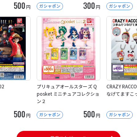
500
300
ガシャポン
ガシャポン
円
円
02
プリキュアオールスターズ Q
CRAZY RAC
posket ミニチュアコレクショ
なげてますこ
ン２
500
500
ガシャポン
ガシャポン
円
円