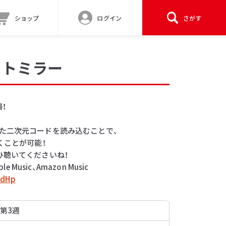
ショップ
ログイン
さがす
クトミラー
！
た二次元コードを読み込むことで、
くことが可能！
ひ聴いてくださいね！
Music、Amazon Music
L_dHp
 第3週