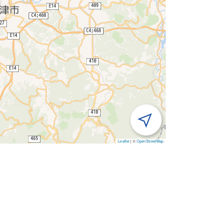
Leaflet
|
©
OpenStreetMap