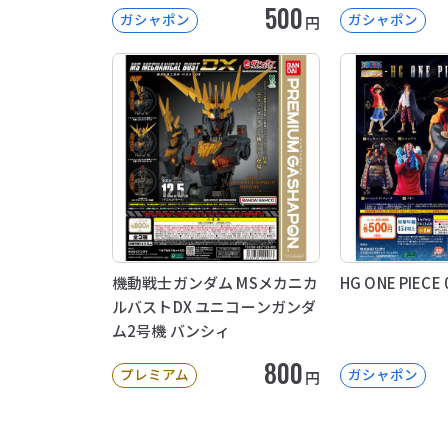
500
ガシャポン
ガシャポン
円
機動戦士ガンダム MSメカニカ
HG ONE PIECE 
ルバストDX ユニコーンガンダ
ム2号機 バンシィ
800
プレミアム
ガシャポン
円