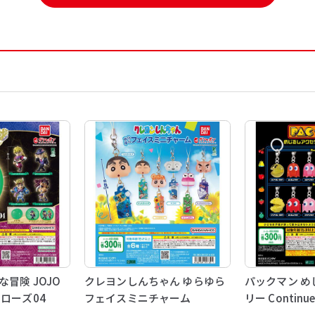
冒険 JOJO
クレヨンしんちゃん ゆらゆら
パックマン め
ローズ04
フェイスミニチャーム
リー Continu