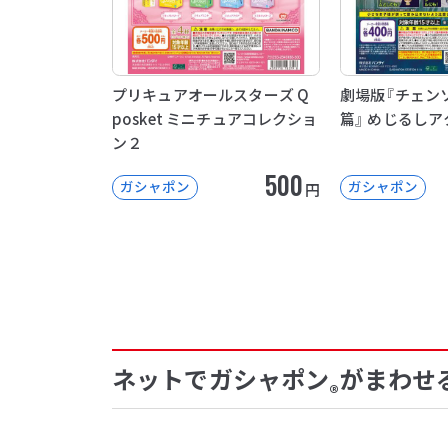
プリキュアオールスターズ Q
劇場版『チェン
posket ミニチュアコレクショ
篇』 めじるしア
ン２
500
ガシャポン
ガシャポン
円
ネットでガシャポン
がまわせ
®