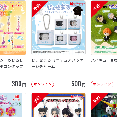
予約
予約
み めじるし
じょせまる ミニチュアパッケ
ハイキュー!! 
ポロンタップ
ージチャーム
300
500
オンライン
オンライン
円
円
予約
予約