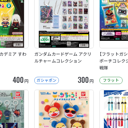
カデミア すわ
ガンダムカードゲーム アクリ
【フラットガシ
ルチャームコレクション
ポーチコレクシ
戦隊
400
300
ガシャポン
フラット
円
円