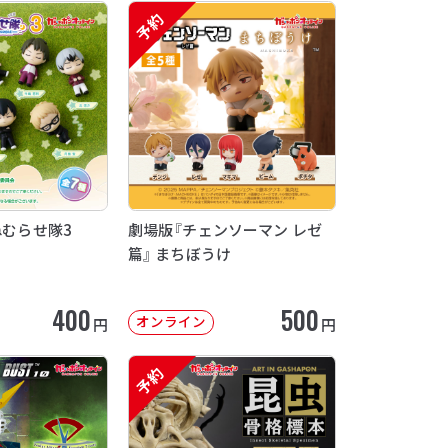
予約
ねむらせ隊3
劇場版『チェンソーマン レゼ
篇』 まちぼうけ
400
500
オンライン
円
円
予約