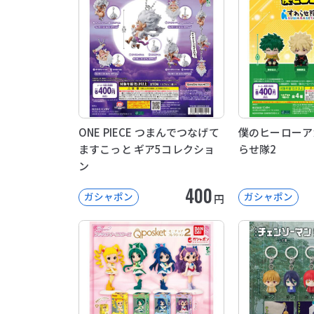
ONE PIECE つまんでつなげて
僕のヒーローア
ますこっと ギア5コレクショ
らせ隊2
ン
400
ガシャポン
ガシャポン
円