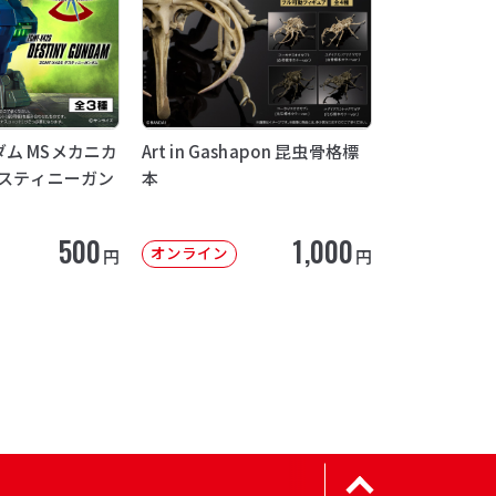
ム MSメカニカ
Art in Gashapon 昆虫骨格標
デスティニーガン
本
500
1,000
オンライン
円
円