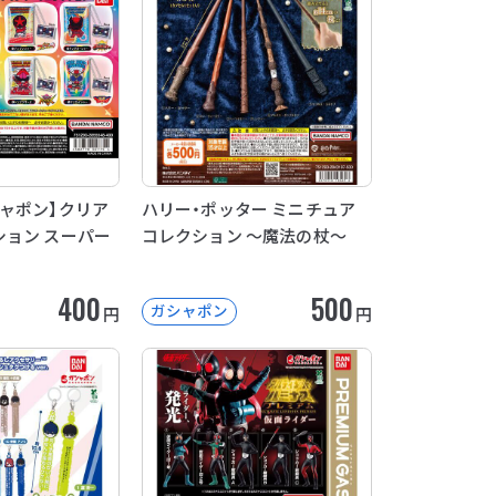
ャポン】クリア
ハリー・ポッター ミニチュア
ョン スーパー
コレクション ～魔法の杖～
400
500
ガシャポン
円
円