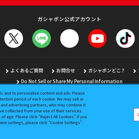
ガシャポン公式アカウント
よくあるご質問
お問合せ
ガシャポンどこ？
Do Not Sell or Share My Personal Information
fic and to personalize content and ads. Please
ention period of each cookie. We may sell or
s and advertising partners, who may combine it
全ての画像、文章、データの無断転用、転載をお断りします。
ve collected from your use of their services.
バンダイの登録商標です。
f age. Please click “Reject All Cookies” if you
okie settings, please click “Cookie Settings”.
コピーライト一覧を表示する