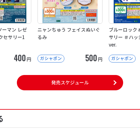
ソーマン レゼ
ニャンちゅう フェイスぬいぐ
ブルーロック 
クセサリー1
るみ
サリー ＃ハッ
ver.
400
500
ガシャポン
ガシャポン
円
円
発売スケジュール
る