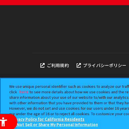
ご利用規約
プライバシーポリシー
We use unique personal identifier such as cookies to analyze our traf
click
here
to see more details about how we use cookies and the ret
share information about your use of our website to/with our analytic
本サイトに掲載されている
with other information that you have provided to them or that they ha
「ガシャポン」は株式会社
However, we do not set and use cookies for our users under 16 years o
©BANDAI
are under the age of 16 or to reject all cookies. To customize your co
Privacy Policy for California Residents
Do Not Sell or Share My Personal Information