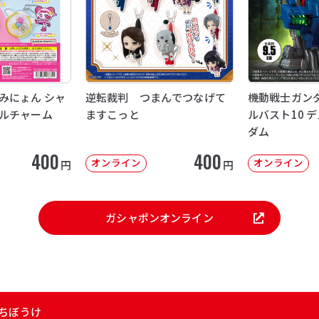
みにょん シャ
逆転裁判 つまんでつなげて
機動戦士ガンダ
ルチャーム
ますこっと
ルバスト10 
ダム
400
400
オンライン
オンライン
円
円
ガシャポンオンライン
まちぼうけ