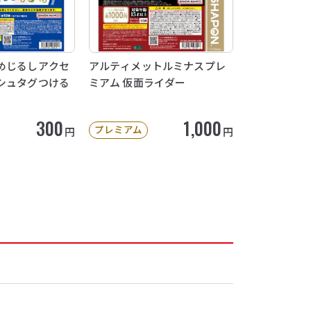
めじるしアクセ
アルティメットルミナスプレ
シュタグつける
ミアム 仮面ライダー
300
1,000
プレミアム
円
円