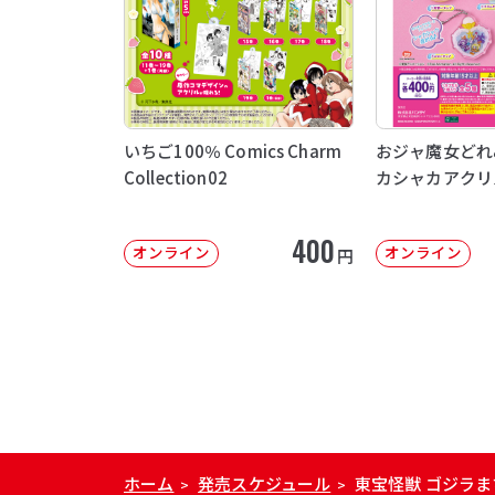
いちご100％ Comics Charm
おジャ魔女どれ
Collection02
カシャカアクリ
400
オンライン
オンライン
円
ホーム
発売スケジュール
東宝怪獣 ゴジラ
>
>