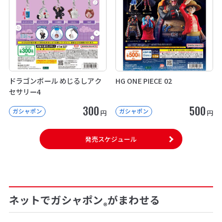
ドラゴンボール めじるしアク
HG ONE PIECE 02
セサリー4
300
500
ガシャポン
ガシャポン
円
円
発売スケジュール
ネットでガシャポン
がまわせる
®