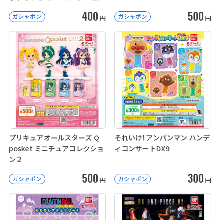
400
500
ガシャポン
ガシャポン
円
円
プリキュアオールスターズ Q
それいけ！アンパンマン ハンデ
posket ミニチュアコレクショ
ィコンサートDX9
ン２
500
300
ガシャポン
ガシャポン
円
円