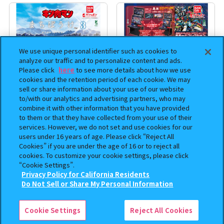
We use unique personal identifier such as cookies to
analyze our traffic and to personalize content and ads.
Please click
here
to see more details about how we use
cookies and the retention period of each cookie. We may
sell or share information about your use of our website
to/with our analytics and advertising partners, who may
combine it with other information that you have provided
まちぼうけ キン肉マン3
機動戦士ガンダム EXVS.（エク
to them or that they have collected from your use of their
ストリームバーサス） あそーと
services. However, we do not set and use cookies for our
コレクション
users under 16 years of age. Please click “Reject All
Cookies” if you are under the age of 16 or to reject all
400
400
オンライン
オンライン
円
円
cookies. To customize your cookie settings, please click
“Cookie Settings”.
Privacy Policy for California Residents
予約
予約
この商品が売っているお店
Do Not Sell or Share My Personal Information
Cookie Settings
Reject All Cookies