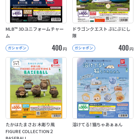
MLB™ 3Dユニフォームチャー
ドラゴンクエスト ぷにぷにし
ム
隊
400
400
ガシャポン
ガシャポン
円
円
たかはたまさお 木彫り風
溶けてる！猫ちゃあぁぁん
FIGURE COLLECTION２
BASEBALL