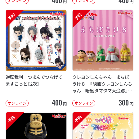
オンライン
オンライン
円
円
予約
予約
逆転裁判 つまんでつなげて
クレヨンしんちゃん まちぼ
ますこっと【2次】
うけ８ 『映画クレヨンしんち
ゃん 暗黒タマタマ大追跡』【2
次：2026年12月発送】
400
300
オンライン
オンライン
円
円
予約
予約