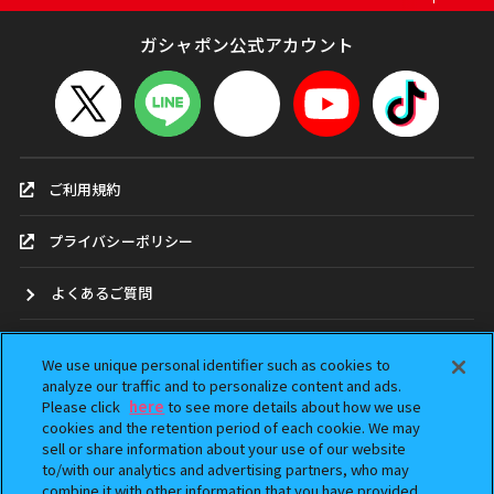
ガシャポン公式アカウント
ご利用規約
プライバシーポリシー
よくあるご質問
お問合せ
We use unique personal identifier such as cookies to
analyze our traffic and to personalize content and ads.
ガシャポンどこ？
Please click
here
to see more details about how we use
cookies and the retention period of each cookie. We may
sell or share information about your use of our website
アンケート
to/with our analytics and advertising partners, who may
combine it with other information that you have provided