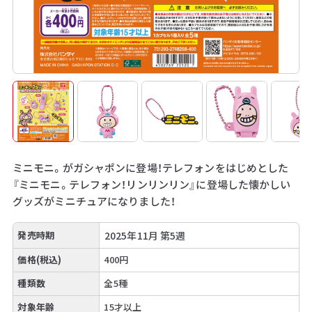
ミニモニ。がガシャポンに登場！テレフォンをはじめとした
『ミニモニ。テレフォン！リンリンリン』に登場した懐かしい
グッズがミニチュアになりました！
発売時期
2025年11月 第5週
価格(税込)
400円
種類数
全5種
対象年齢
15才以上