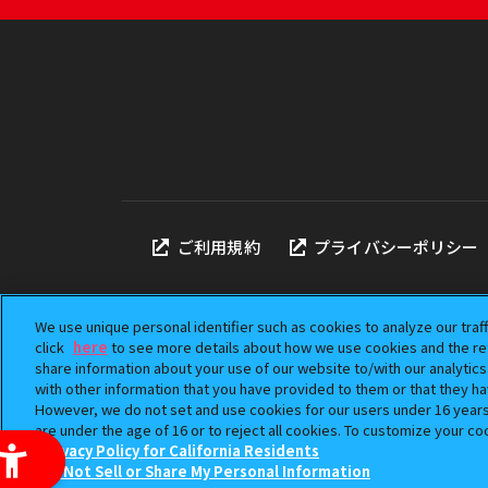
ご利用規約
プライバシーポリシー
We use unique personal identifier such as cookies to analyze our traf
click
here
to see more details about how we use cookies and the ret
share information about your use of our website to/with our analytic
本サイトに掲載されている
with other information that you have provided to them or that they ha
「ガシャポン」は株式会社
However, we do not set and use cookies for our users under 16 years o
©BANDAI
are under the age of 16 or to reject all cookies. To customize your co
Privacy Policy for California Residents
Do Not Sell or Share My Personal Information