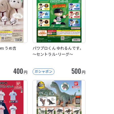
kies うめ吉
パワプロくん ゆれるんです。
～セントラル・リーグ～
400
500
ガシャポン
円
円