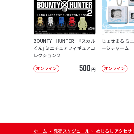
BOUNTY HUNTER 『スカル
じょせまる ミ
くん』ミニチュアフィギュアコ
ージチャーム
レクション２
500
オンライン
オンライン
円
ホーム
発売スケジュール
めじるしアクセサリ
>
>