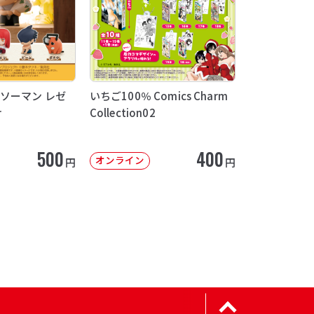
ソーマン レゼ
いちご100％ Comics Charm
け
Collection02
500
400
オンライン
円
円