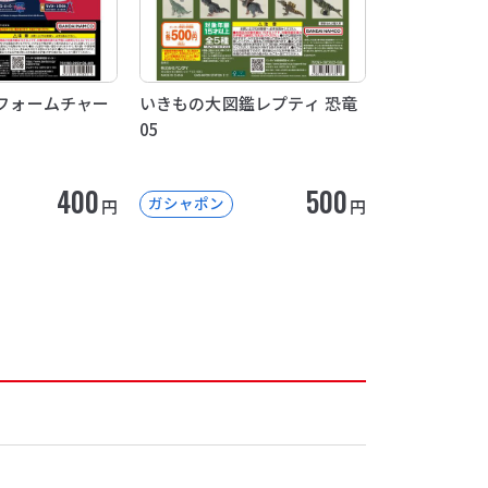
ユニフォームチャー
いきもの大図鑑レプティ 恐竜
05
400
500
ガシャポン
円
円