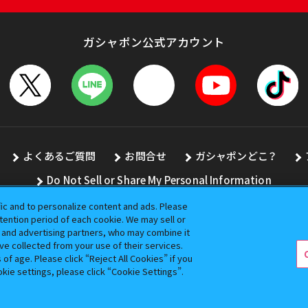
ガシャポン公式アカウント
よくあるご質問
お問合せ
ガシャポンどこ？
Do Not Sell or Share My Personal Information
fic and to personalize content and ads. Please
ention period of each cookie. We may sell or
s and advertising partners, who may combine it
全ての画像、文章、データの無断転用、転載をお断りします。
ve collected from your use of their services.
バンダイの登録商標です。
f age. Please click “Reject All Cookies” if you
okie settings, please click “Cookie Settings”.
コピーライト一覧を表示する