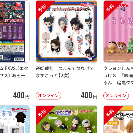
予約
予約
EXVS.（エク
逆転裁判 つまんでつなげて
クレヨンしん
サス） あそー
ますこっと【2次】
うけ８ 『映
ゃん 暗黒タ
【2次：2026年
400
400
オンライン
オンライン
円
円
予約
予約