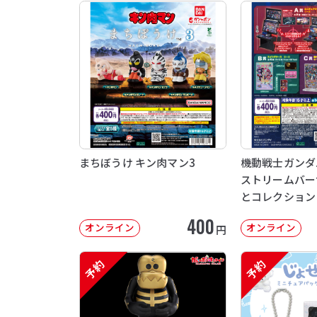
まちぼうけ キン肉マン3
機動戦士ガンダム 
ストリームバー
とコレクション
400
オンライン
オンライン
円
予約
予約