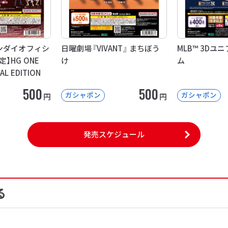
ンダイオフィシ
日曜劇場『VIVANT』 まちぼう
MLB™ 3D
】HG ONE
け
ム
IAL EDITION
500
500
ガシャポン
ガシャポン
円
円
発売スケジュール
る