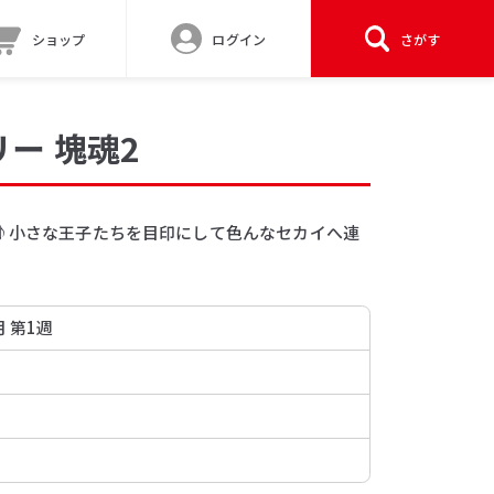
ショップ
ログイン
さがす
ー 塊魂2
弾♪小さな王子たちを目印にして色んなセカイへ連
月 第1週