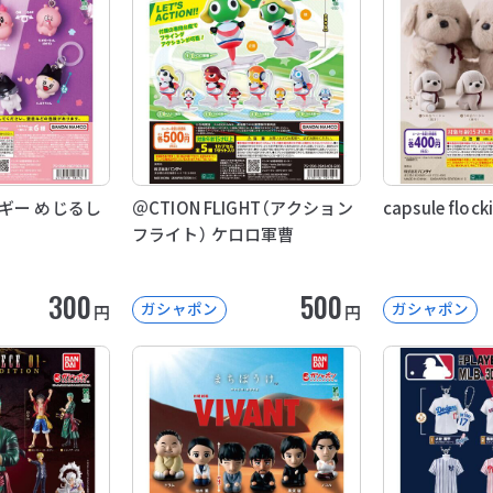
ギー めじるし
＠CTION FLIGHT（アクション
capsule floc
フライト） ケロロ軍曹
300
500
ガシャポン
ガシャポン
円
円