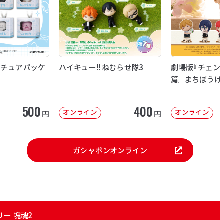
ニチュアパッケ
ハイキュー!! ねむらせ隊3
劇場版『チェン
篇』 まちぼう
500
400
オンライン
オンライン
円
円
ガシャポンオンライン
ー 塊魂2