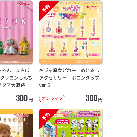
予約
ちゃん まちぼ
おジャ魔女どれみ めじるし
画クレヨンしんち
アクセサリー ポロンタップ
マタマ大追跡』
ver. 2
12月発送】
300
300
オンライン
円
円
予約