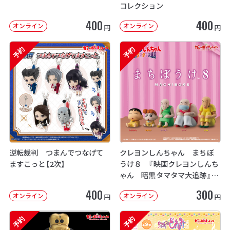
コレクション
400
400
オンライン
オンライン
円
円
予約
予約
逆転裁判 つまんでつなげて
クレヨンしんちゃん まちぼ
ますこっと【2次】
うけ８ 『映画クレヨンしんち
ゃん 暗黒タマタマ大追跡』【2
次：2026年12月発送】
400
300
オンライン
オンライン
円
円
予約
予約