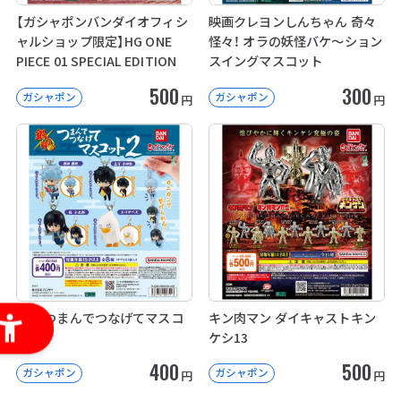
【ガシャポンバンダイオフィシ
映画クレヨンしんちゃん 奇々
ャルショップ限定】HG ONE
怪々！ オラの妖怪バケ～ション
PIECE 01 SPECIAL EDITION
スイングマスコット
500
300
ガシャポン
ガシャポン
円
円
銀魂 つまんでつなげてマスコ
キン肉マン ダイキャストキン
ット2
ケシ13
400
500
ガシャポン
ガシャポン
円
円