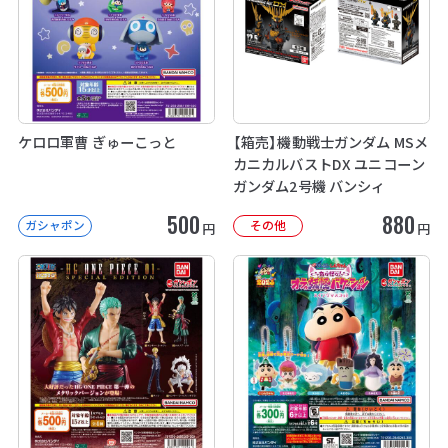
ケロロ軍曹 ぎゅーこっと
【箱売】機動戦士ガンダム MSメ
カニカルバストDX ユニコーン
ガンダム2号機 バンシィ
500
880
ガシャポン
その他
円
円