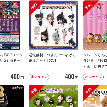
予約
予約
EXVS.（エク
逆転裁判 つまんでつなげて
クレヨンしん
サス） あそー
ますこっと【2次】
うけ８ 『映
ゃん 暗黒タ
【2次：2026年
400
400
オンライン
オンライン
円
円
予約
予約