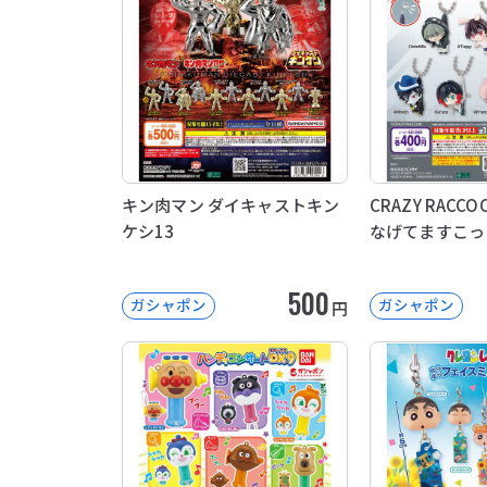
キン肉マン ダイキャストキン
CRAZY RACC
ケシ13
なげてますこっ
500
ガシャポン
ガシャポン
円