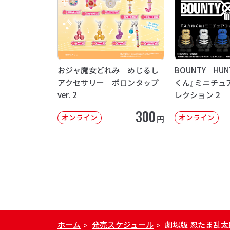
おジャ魔女どれみ めじるし
BOUNTY HU
アクセサリー ポロンタップ
くん』ミニチュ
ver. 2
レクション２
300
オンライン
オンライン
円
ホーム
発売スケジュール
劇場版 忍たま乱太
>
>