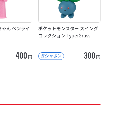
ゃん ペンライ
ポケットモンスター スイング
コレクション Type:Grass
400
300
ガシャポン
円
円