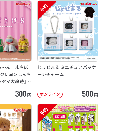
予約
ちゃん まちぼ
じょせまる ミニチュアパッケ
画クレヨンしんち
ージチャーム
マタマ大追跡』
12月発送】
300
500
オンライン
円
円
予約