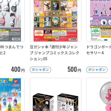
OON つまんでつ
豆ガシャ本 「週刊少年ジャン
ドラゴンボール
と2
プ ジャンプコミックスコレク
セサリー4
ション」05
400
500
ガシャポン
ガシャポン
円
円