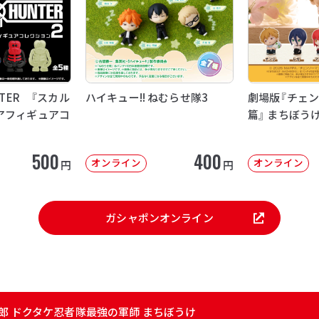
NTER 『スカル
ハイキュー!! ねむらせ隊3
劇場版『チェン
アフィギュアコ
篇』 まちぼう
500
400
オンライン
オンライン
円
円
ガシャポンオンライン
郎 ドクタケ忍者隊最強の軍師 まちぼうけ