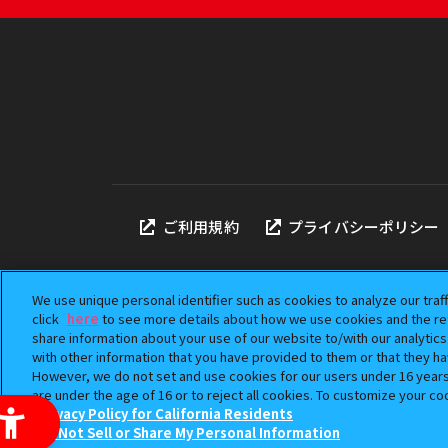
ご利用規約
プライバシーポリシー
We use unique personal identifier such as cookies to analyze our traf
click
here
to see more details about how we use cookies and the ret
share information about your use of our website to/with our analytic
本サイトに掲載されている
with other information that you have provided to them or that they ha
「ガシャポン」は株式会社
However, we do not set and use cookies for our users under 16 years o
©BANDAI
are under the age of 16 or to reject all cookies. To customize your co
Privacy Policy for California Residents
Do Not Sell or Share My Personal Information