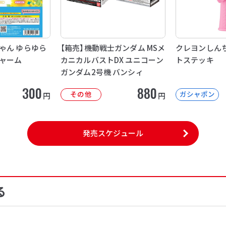
ゃん ゆらゆら
【箱売】機動戦士ガンダム MSメ
クレヨンしんち
ャーム
カニカルバストDX ユニコーン
トステッキ
ガンダム2号機 バンシィ
300
880
その他
ガシャポン
円
円
発売スケジュール
る