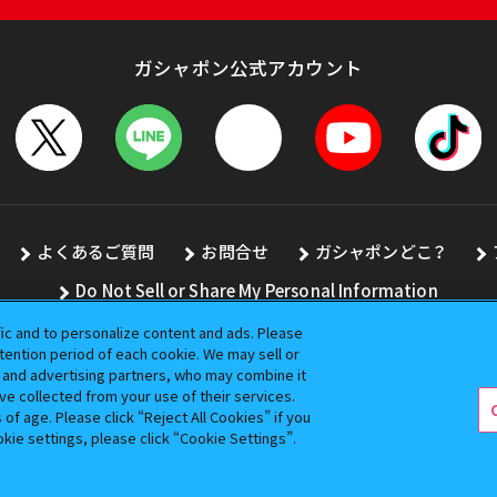
ガシャポン公式アカウント
よくあるご質問
お問合せ
ガシャポンどこ？
Do Not Sell or Share My Personal Information
fic and to personalize content and ads. Please
ention period of each cookie. We may sell or
s and advertising partners, who may combine it
全ての画像、文章、データの無断転用、転載をお断りします。
ve collected from your use of their services.
バンダイの登録商標です。
f age. Please click “Reject All Cookies” if you
okie settings, please click “Cookie Settings”.
コピーライト一覧を表示する