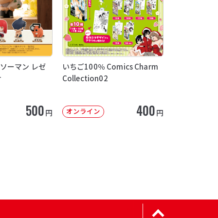
ソーマン レゼ
いちご100％ Comics Charm
け
Collection02
500
400
オンライン
円
円