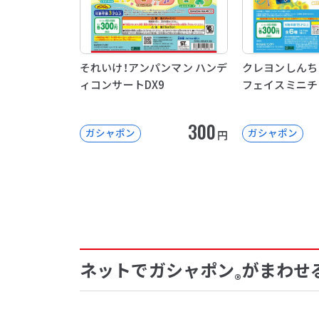
それいけ！アンパンマン ハンデ
クレヨンしんち
ィコンサートDX9
フェイスミニチ
300
ガシャポン
ガシャポン
円
ネットでガシャポン
がまわせ
®