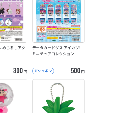
 めじるしアク
データカードダス アイカツ！
ミニチュアコレクション
300
500
ガシャポン
円
円