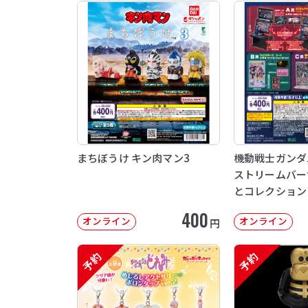
まちぼうけ キン肉マン3
機動戦士ガンダム 
ストリームバー
とコレクション
400
オンライン
オンライン
円
予約
予約