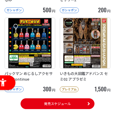
500
200
ガシャポン
ガシャポン
円
円
パックマン めじるしアクセサ
いきもの大図鑑アドバンス セ
リー Continue
ミ02 アブラゼミ
300
1,500
ガシャポン
プレミアム
円
円
発売スケジュール