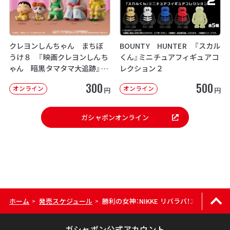
クレヨンしんちゃん まちぼ
BOUNTY HUNTER 『スカル
うけ８ 『映画クレヨンしんち
くん』ミニチュアフィギュアコ
ゃん 暗黒タマタマ大追跡』【2
レクション２
次：2026年12月発送】
300
500
オンライン
オンライン
円
円
ガシャポンオンライン
ホーム
発売スケジュール
勝利の女神：NIKKE リバラバ！2
>
>
ガシャポン公式アカウント