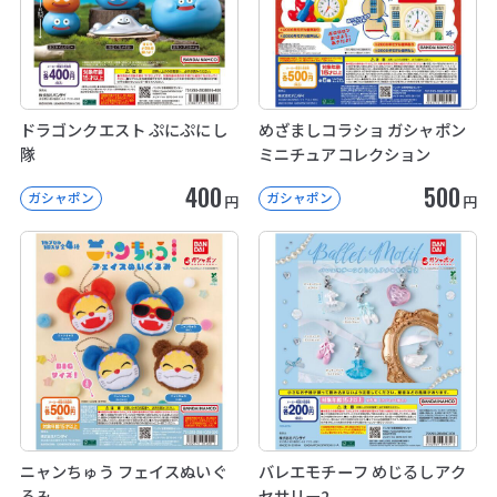
ドラゴンクエスト ぷにぷにし
めざましコラショ ガシャポン
隊
ミニチュアコレクション
400
500
ガシャポン
ガシャポン
円
円
ニャンちゅう フェイスぬいぐ
バレエモチーフ めじるしアク
るみ
セサリー2