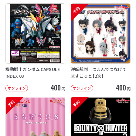
予約
機動戦士ガンダム CAPSULE
逆転裁判 つまんでつなげて
INDEX 03
ますこっと【2次】
400
400
オンライン
オンライン
円
円
予約
予約