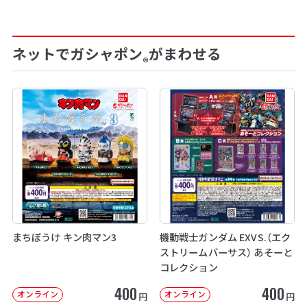
ネットでガシャポン
がまわせる
®
まちぼうけ キン肉マン3
機動戦士ガンダム EXVS.（エク
ストリームバーサス） あそーと
コレクション
400
400
オンライン
オンライン
円
円