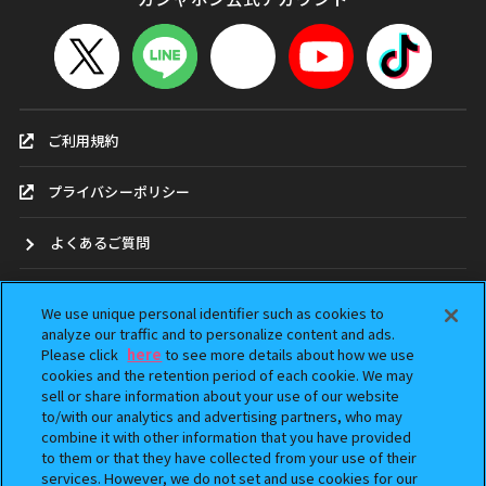
ご利用規約
プライバシーポリシー
よくあるご質問
お問合せ
We use unique personal identifier such as cookies to
analyze our traffic and to personalize content and ads.
ガシャポンどこ？
Please click
here
to see more details about how we use
cookies and the retention period of each cookie. We may
sell or share information about your use of our website
アンケート
to/with our analytics and advertising partners, who may
combine it with other information that you have provided
ウェブアクセシビリティ方針
to them or that they have collected from your use of their
services. However, we do not set and use cookies for our