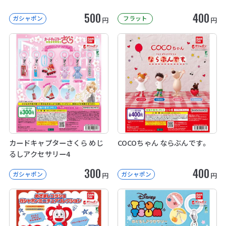
500
400
ガシャポン
フラット
円
円
カードキャプターさくら めじ
COCOちゃん ならぶんです。
るしアクセサリー4
300
400
ガシャポン
ガシャポン
円
円