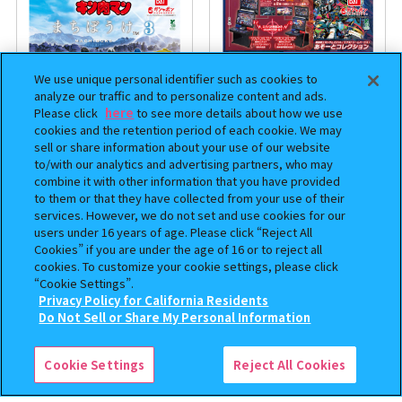
We use unique personal identifier such as cookies to
analyze our traffic and to personalize content and ads.
Please click
here
to see more details about how we use
cookies and the retention period of each cookie. We may
sell or share information about your use of our website
to/with our analytics and advertising partners, who may
combine it with other information that you have provided
まちぼうけ キン肉マン3
機動戦士ガンダム EXVS.（エク
to them or that they have collected from your use of their
ストリームバーサス） あそーと
services. However, we do not set and use cookies for our
コレクション
users under 16 years of age. Please click “Reject All
Cookies” if you are under the age of 16 or to reject all
400
400
オンライン
オンライン
円
円
cookies. To customize your cookie settings, please click
“Cookie Settings”.
予約
予約
Privacy Policy for California Residents
この商品が売っているお店
Do Not Sell or Share My Personal Information
Cookie Settings
Reject All Cookies