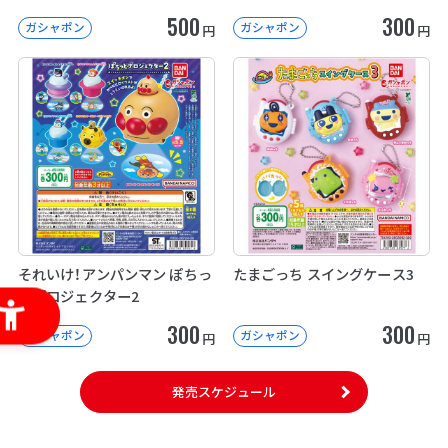
500
300
ガシャポン
ガシャポン
円
円
それいけ！アンパンマン ぽちっ
たまごっち スイングケース3
とプロジェクター2
300
300
ガシャポン
ガシャポン
円
円
発売スケジュール