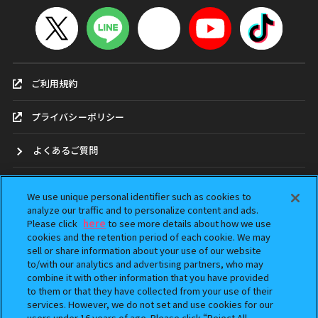
ご利用規約
プライバシーポリシー
よくあるご質問
お問合せ
We use unique personal identifier such as cookies to
analyze our traffic and to personalize content and ads.
ガシャポンどこ？
Please click
here
to see more details about how we use
cookies and the retention period of each cookie. We may
sell or share information about your use of our website
アンケート
to/with our analytics and advertising partners, who may
combine it with other information that you have provided
ウェブアクセシビリティ方針
to them or that they have collected from your use of their
services. However, we do not set and use cookies for our
Do Not Sell or Share My Personal Information
users under 16 years of age. Please click “Reject All