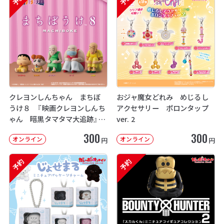
クレヨンしんちゃん まちぼ
おジャ魔女どれみ めじるし
うけ８ 『映画クレヨンしんち
アクセサリー ポロンタップ
ゃん 暗黒タマタマ大追跡』【2
ver. 2
次：2026年12月発送】
300
300
オンライン
オンライン
円
円
予約
予約