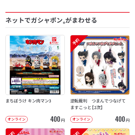
ネットでガシャポン
がまわせる
®
予約
まちぼうけ キン肉マン3
逆転裁判 つまんでつなげて
ますこっと【2次】
400
400
オンライン
オンライン
円
円
予約
予約