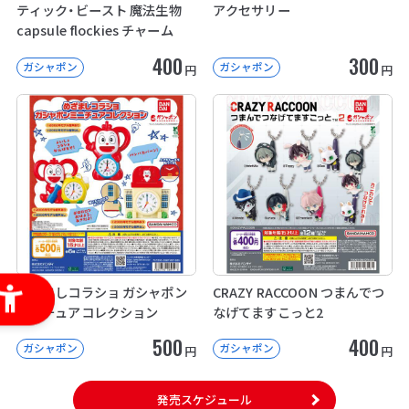
ティック・ビースト 魔法生物
アクセサリー
capsule flockies チャーム
400
300
ガシャポン
ガシャポン
円
円
めざましコラショ ガシャポン
CRAZY RACCOON つまんでつ
ミニチュアコレクション
なげてますこっと2
500
400
ガシャポン
ガシャポン
円
円
発売スケジュール