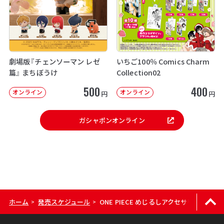
劇場版『チェンソーマン レゼ
いちご100％ Comics Charm
篇』 まちぼうけ
Collection02
500
400
オンライン
オンライン
円
円
ガシャポンオンライン
ホーム
発売スケジュール
ONE PIECE めじるしアクセサリー2
>
>