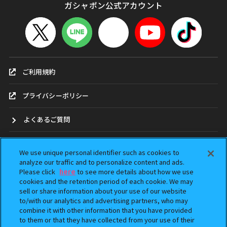
ガシャポン公式アカウント
ご利用規約
プライバシーポリシー
よくあるご質問
お問合せ
We use unique personal identifier such as cookies to
analyze our traffic and to personalize content and ads.
ガシャポンどこ？
Please click
here
to see more details about how we use
cookies and the retention period of each cookie. We may
sell or share information about your use of our website
アンケート
to/with our analytics and advertising partners, who may
combine it with other information that you have provided
ウェブアクセシビリティ方針
to them or that they have collected from your use of their