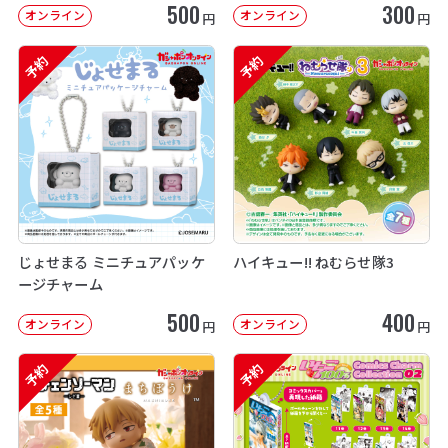
500
300
オンライン
オンライン
円
円
予約
予約
じょせまる ミニチュアパッケ
ハイキュー!! ねむらせ隊3
ージチャーム
500
400
オンライン
オンライン
円
円
予約
予約