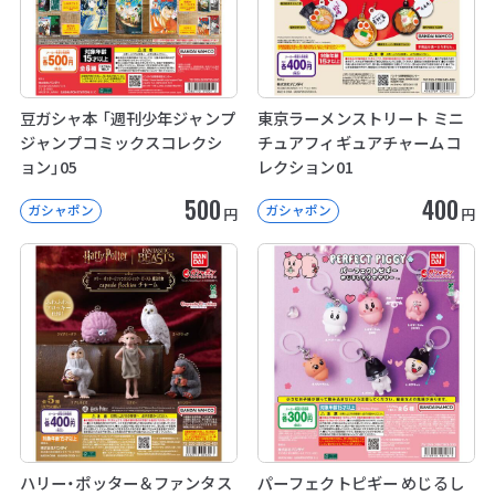
豆ガシャ本 「週刊少年ジャンプ
東京ラーメンストリート ミニ
ジャンプコミックスコレクシ
チュアフィギュアチャームコ
ョン」05
レクション01
500
400
ガシャポン
ガシャポン
円
円
ハリー・ポッター＆ファンタス
パーフェクトピギー めじるし