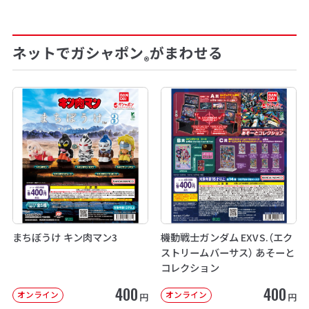
ネットでガシャポン
がまわせる
®
まちぼうけ キン肉マン3
機動戦士ガンダム EXVS.（エク
ストリームバーサス） あそーと
コレクション
400
400
オンライン
オンライン
円
円