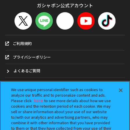
ガシャポン公式アカウント
ご利用規約
プライバシーポリシー
よくあるご質問
お問合せ
We use unique personal identifier such as cookies to
analyze our traffic and to personalize content and ads.
ガシャポンどこ？
Please click
here
to see more details about how we use
cookies and the retention period of each cookie. We may
sell or share information about your use of our website
アンケート
to/with our analytics and advertising partners, who may
combine it with other information that you have provided
ウェブアクセシビリティ方針
to them or that they have collected from your use of their