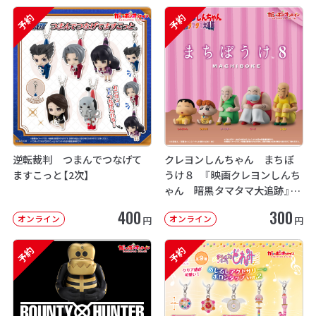
予約
予約
逆転裁判 つまんでつなげて
クレヨンしんちゃん まちぼ
ますこっと【2次】
うけ８ 『映画クレヨンしんち
ゃん 暗黒タマタマ大追跡』【2
次：2026年12月発送】
400
300
オンライン
オンライン
円
円
予約
予約