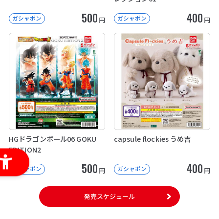
500
400
ガシャポン
ガシャポン
円
円
HGドラゴンボール06 GOKU
capsule flockies うめ吉
EDITION2
500
400
ガシャポン
ガシャポン
円
円
発売スケジュール