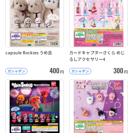
capsule flockies うめ吉
カードキャプターさくら めじ
るしアクセサリー4
400
300
ガシャポン
ガシャポン
円
円