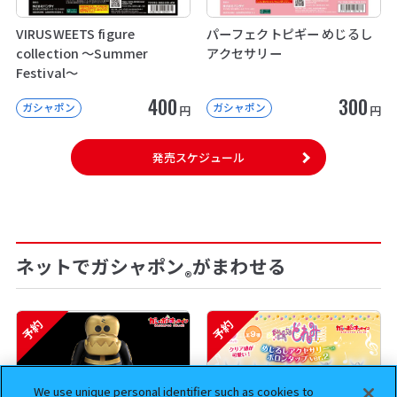
VIRUSWEETS figure
パーフェクトピギー めじるし
collection ～Summer
アクセサリー
Festival～
400
300
ガシャポン
ガシャポン
円
円
発売スケジュール
ネットでガシャポン
がまわせる
®
予約
予約
We use unique personal identifier such as cookies to