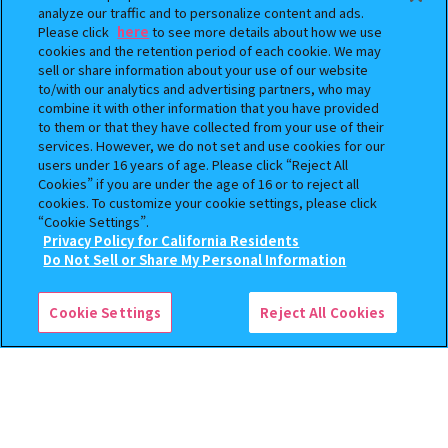
analyze our traffic and to personalize content and ads.
Please click
here
to see more details about how we use
cookies and the retention period of each cookie. We may
sell or share information about your use of our website
to/with our analytics and advertising partners, who may
combine it with other information that you have provided
BOUNTY HUNTER 『スカル
おジャ魔女どれみ めじるし
to them or that they have collected from your use of their
くん』ミニチュアフィギュアコ
アクセサリー ポロンタップ
services. However, we do not set and use cookies for our
レクション２
ver. 2
users under 16 years of age. Please click “Reject All
Cookies” if you are under the age of 16 or to reject all
500
300
cookies. To customize your cookie settings, please click
オンライン
オンライン
円
円
“Cookie Settings”.
Privacy Policy for California Residents
予約
予約
この商品が売っているお店
Do Not Sell or Share My Personal Information
Cookie Settings
Reject All Cookies