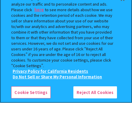
analyze our traffic and to personalize content and ads.
Please click
here
to see more details about how we use
cookies and the retention period of each cookie. We may
sell or share information about your use of our website
to/with our analytics and advertising partners, who may
combine it with other information that you have provided
BOUNTY HUNTER 『スカル
おジャ魔女どれみ めじるし
to them or that they have collected from your use of their
くん』ミニチュアフィギュアコ
アクセサリー ポロンタップ
services. However, we do not set and use cookies for our
レクション２
ver. 2
users under 16 years of age. Please click “Reject All
Cookies” if you are under the age of 16 or to reject all
500
300
cookies. To customize your cookie settings, please click
オンライン
オンライン
円
円
“Cookie Settings”.
Privacy Policy for California Residents
予約
予約
この商品が売っているお店
Do Not Sell or Share My Personal Information
Cookie Settings
Reject All Cookies