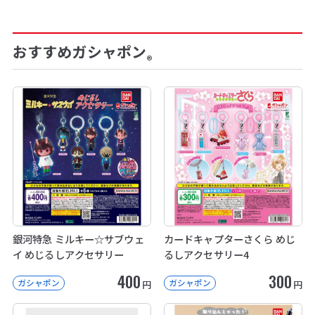
おすすめガシャポン
®
銀河特急 ミルキー☆サブウェ
カードキャプターさくら めじ
イ めじるしアクセサリー
るしアクセサリー4
400
300
ガシャポン
ガシャポン
円
円