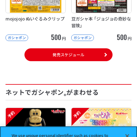
mojojojo ぬいぐるみクリップ
豆ガシャ本 「ジョジョの奇妙な
冒険」
500
500
ガシャポン
ガシャポン
円
円
発売スケジュール
ネットでガシャポン
がまわせる
®
予約
予約
We use unique personal identifier such as cookies to