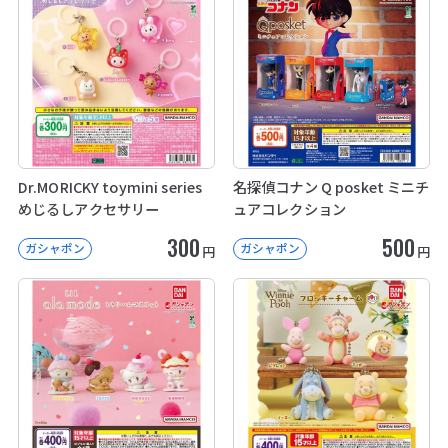
Dr.MORICKY toymini series
名探偵コナン Q posket ミニチ
めじるしアクセサリー
ュアコレクション
300
500
ガシャポン
ガシャポン
円
円