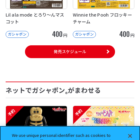
Lil ala mode とろり～んマス
Winnie the Pooh フロッキー
コット
チャーム
400
400
ガシャポン
ガシャポン
円
円
発売スケジュール
ネットでガシャポン
がまわせる
®
予約
予約
We use unique personal identifier such as cookies to