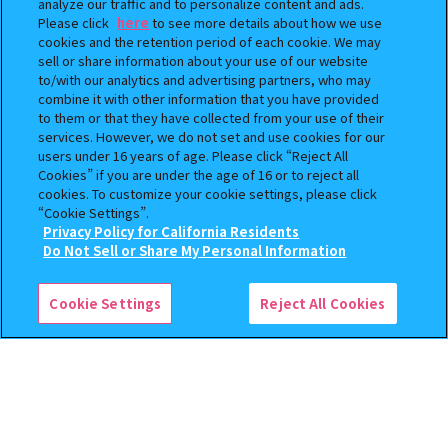
analyze our traffic and to personalize content and ads.
Please click
here
to see more details about how we use
cookies and the retention period of each cookie. We may
sell or share information about your use of our website
to/with our analytics and advertising partners, who may
combine it with other information that you have provided
BOUNTY HUNTER 『スカル
おジャ魔女どれみ めじるし
to them or that they have collected from your use of their
くん』ミニチュアフィギュアコ
アクセサリー ポロンタップ
services. However, we do not set and use cookies for our
レクション２
ver. 2
users under 16 years of age. Please click “Reject All
Cookies” if you are under the age of 16 or to reject all
500
300
オンライン
オンライン
cookies. To customize your cookie settings, please click
円
円
“Cookie Settings”.
Privacy Policy for California Residents
予約
予約
この商品が売っているお店
Do Not Sell or Share My Personal Information
Cookie Settings
Reject All Cookies
じょせまる ミニチュアパッケ
ハイキュー!! ねむらせ隊3