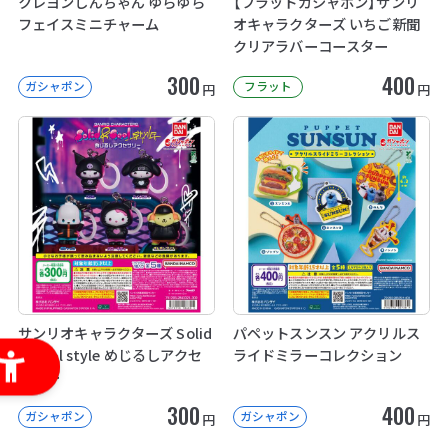
クレヨンしんちゃん ゆらゆら
【フラットガシャポン】サンリ
フェイスミニチャーム
オキャラクターズ いちご新聞
クリアラバーコースター
300
400
ガシャポン
フラット
円
円
サンリオキャラクターズ Solid
パペットスンスン アクリルス
& Cool style めじるしアクセ
ライドミラーコレクション
サリー
300
400
ガシャポン
ガシャポン
円
円