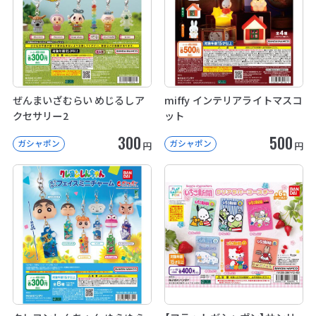
ぜんまいざむらい めじるしア
miffy インテリアライトマスコ
クセサリー2
ット
300
500
ガシャポン
ガシャポン
円
円