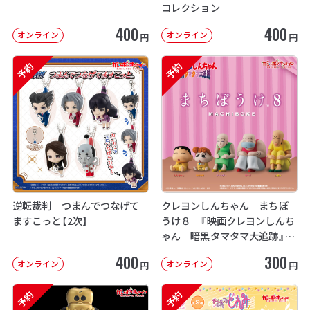
コレクション
400
400
オンライン
オンライン
円
円
予約
予約
逆転裁判 つまんでつなげて
クレヨンしんちゃん まちぼ
ますこっと【2次】
うけ８ 『映画クレヨンしんち
ゃん 暗黒タマタマ大追跡』【2
次：2026年12月発送】
400
300
オンライン
オンライン
円
円
予約
予約