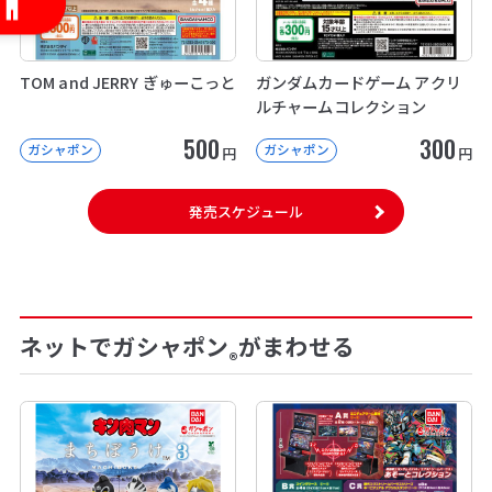
TOM and JERRY ぎゅーこっと
ガンダムカードゲーム アクリ
ルチャームコレクション
500
300
ガシャポン
ガシャポン
円
円
発売スケジュール
ネットでガシャポン
がまわせる
®