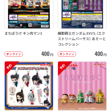
まちぼうけ キン肉マン3
機動戦士ガンダム EXVS.（エク
ストリームバーサス） あそーと
コレクション
400
400
オンライン
オンライン
円
円
予約
予約