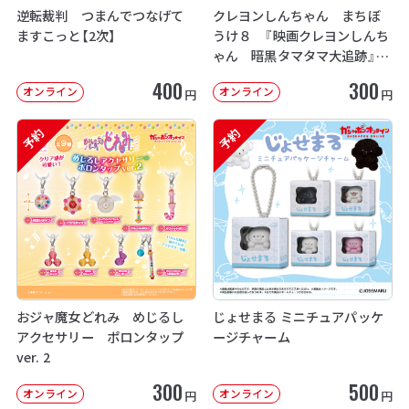
逆転裁判 つまんでつなげて
クレヨンしんちゃん まちぼ
ますこっと【2次】
うけ８ 『映画クレヨンしんち
ゃん 暗黒タマタマ大追跡』【2
次：2026年12月発送】
400
300
オンライン
オンライン
円
円
予約
予約
おジャ魔女どれみ めじるし
じょせまる ミニチュアパッケ
アクセサリー ポロンタップ
ージチャーム
ver. 2
300
500
オンライン
オンライン
円
円