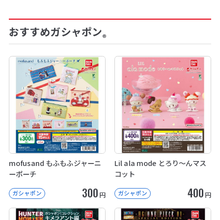
おすすめガシャポン
®
mofusand もふもふジャーニ
Lil ala mode とろり～んマス
ーポーチ
コット
300
400
ガシャポン
ガシャポン
円
円