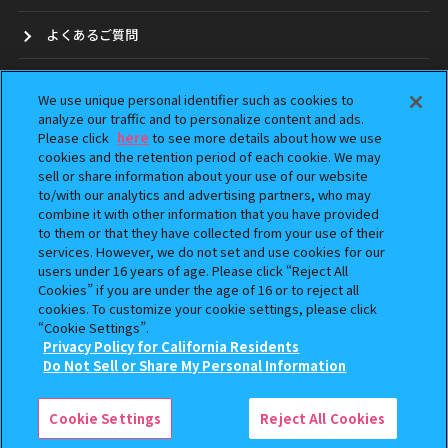
よくあるご質問
お問合せ
We use unique personal identifier such as cookies to
analyze our traffic and to personalize content and ads.
ガシャポンどこ？
Please click
here
to see more details about how we use
cookies and the retention period of each cookie. We may
アンケート
sell or share information about your use of our website
to/with our analytics and advertising partners, who may
combine it with other information that you have provided
ウェブアクセシビリティ方針
to them or that they have collected from your use of their
services. However, we do not set and use cookies for our
Do Not Sell or Share My Personal Information
users under 16 years of age. Please click “Reject All
Cookies” if you are under the age of 16 or to reject all
cookies. To customize your cookie settings, please click
“Cookie Settings”.
Privacy Policy for California Residents
Do Not Sell or Share My Personal Information
本サイトに掲載されている全ての画像、文章、データの無断転用、転載をお断りします。
「ガシャポン」は株式会社バンダイの登録商標です。
©BANDAI
Cookie Settings
Reject All Cookies
コピーライト一覧を表示する