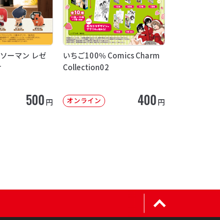
ソーマン レゼ
いちご100％ Comics Charm
け
Collection02
500
400
オンライン
円
円