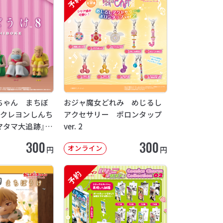
予約
ちゃん まちぼ
おジャ魔女どれみ めじるし
画クレヨンしんち
アクセサリー ポロンタップ
マタマ大追跡』
ver. 2
12月発送】
300
300
オンライン
円
円
予約