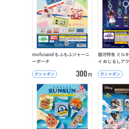
mofusand もふもふジャーニ
銀河特急 ミル
ーポーチ
イ めじるしア
300
ガシャポン
ガシャポン
円