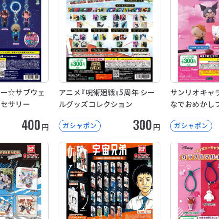
キー☆サブウェ
アニメ『呪術廻戦』5周年 シー
サンリオキャラ
クセサリー
ルグッズコレクション
なでおめかし
400
300
ガシャポン
ガシャポン
円
円