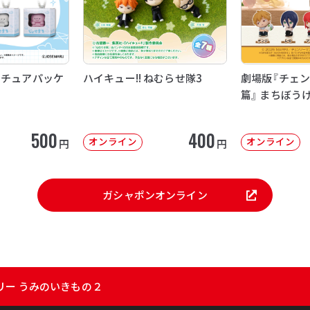
ニチュアパッケ
ハイキュー!! ねむらせ隊3
劇場版『チェン
篇』 まちぼう
500
400
オンライン
オンライン
円
円
ガシャポンオンライン
リー うみのいきもの２