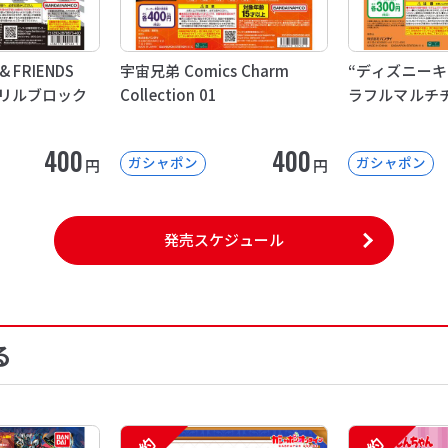
 & FRIENDS
宇宙兄弟 Comics Charm
“ディズニーキ
アクリルブロック
Collection 01
ラフルマルチ
400
400
ガシャポン
ガシャポン
円
円
発売スケジュール
る