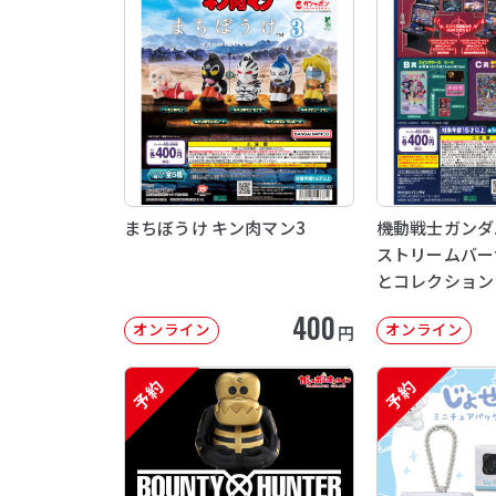
まちぼうけ キン肉マン3
機動戦士ガンダム 
ストリームバー
とコレクション
400
オンライン
オンライン
円
予約
予約