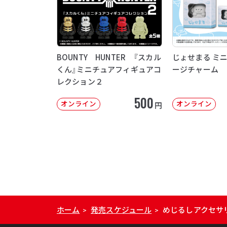
BOUNTY HUNTER 『スカル
じょせまる ミ
くん』ミニチュアフィギュアコ
ージチャーム
レクション２
500
オンライン
オンライン
円
ホーム
発売スケジュール
めじるしアクセサ
>
>