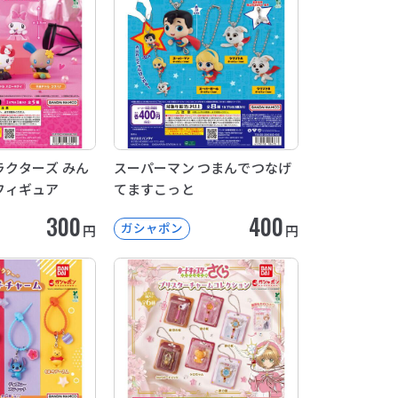
クターズ みん
スーパーマン つまんでつなげ
フィギュア
てますこっと
300
400
ガシャポン
円
円