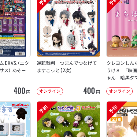
予約
予約
EXVS.（エク
逆転裁判 つまんでつなげて
クレヨンしん
サス） あそー
ますこっと【2次】
うけ８ 『映
ゃん 暗黒タ
【2次：2026年
400
400
オンライン
オンライン
円
円
予約
予約