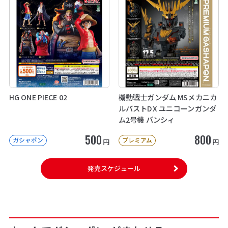
HG ONE PIECE 02
機動戦士ガンダム MSメカニカ
ルバストDX ユニコーンガンダ
ム2号機 バンシィ
500
800
ガシャポン
プレミアム
円
円
発売スケジュール