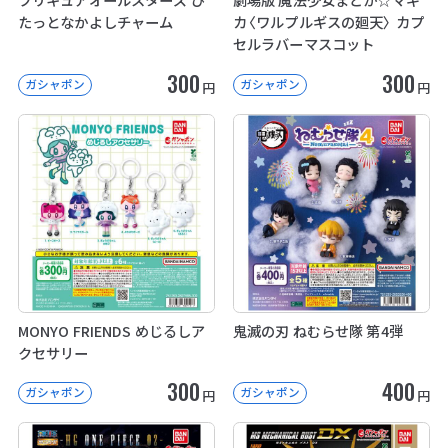
たっとなかよしチャーム
カ〈ワルプルギスの廻天〉 カプ
セルラバーマスコット
300
300
ガシャポン
ガシャポン
円
円
MONYO FRIENDS めじるしア
鬼滅の刃 ねむらせ隊 第4弾
クセサリー
300
400
ガシャポン
ガシャポン
円
円