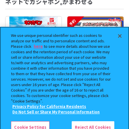
ネットでガシャポン
がまわせる
®
予約
We use unique personal identifier such as cookies to
analyze our traffic and to personalize content and ads.
Please click
here
to see more details about how we use
cookies and the retention period of each cookie. We may
sell or share information about your use of our website
to/with our analytics and advertising partners, who may
combine it with other information that you have provided
to them or that they have collected from your use of their
まちぼうけ キン肉マン3
逆転裁判 つまんでつなげて
services. However, we do not set and use cookies for our
ますこっと【2次】
users under 16 years of age. Please click “Reject All
Cookies” if you are under the age of 16 or to reject all
400
400
cookies. To customize your cookie settings, please click
オンライン
オンライン
円
円
“Cookie Settings”.
Privacy Policy for California Residents
予約
予約
この商品が売っているお店
Do Not Sell or Share My Personal Information
Cookie Settings
Reject All Cookies