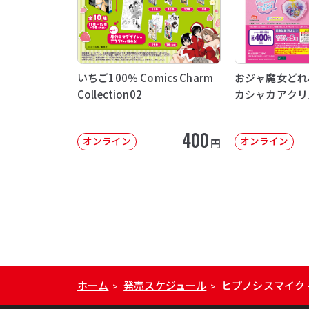
いちご100％ Comics Charm
おジャ魔女どれ
Collection02
カシャカアクリ
400
オンライン
オンライン
円
ホーム
発売スケジュール
ヒプノシスマイク -D
>
>