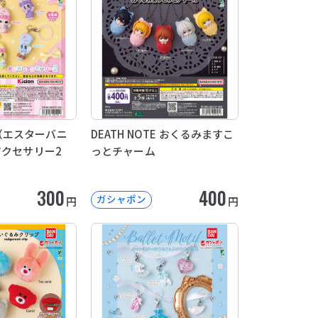
nny（エスターバニ
DEATH NOTE おくるみますこ
アクセサリー2
っとチャーム
300
400
ガシャポン
円
円