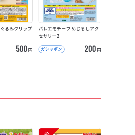
 ぬいぐるみクリップ
バレエモチーフ めじるしアク
セサリー2
500
200
ガシャポン
円
円