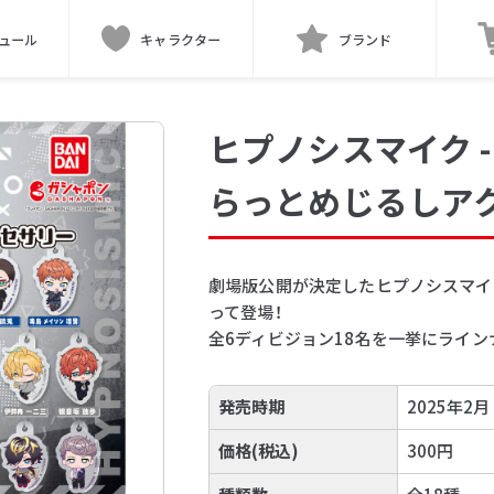
ュール
キャラクター
ブランド
ヒプノシスマイク -Divi
らっとめじるしア
劇場版公開が決定したヒプノシスマイ
って登場！
全6ディビジョン18名を一挙にライン
発売時期
2025年2月
価格(税込)
300円