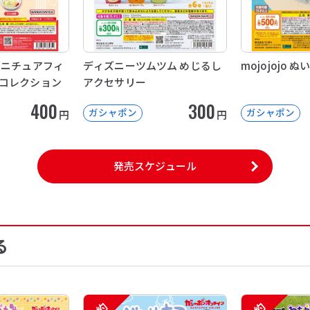
ミニチュアフィ
ディズニーツムツム めじるし
mojojojo
コレクション
アクセサリー
400
300
ガシャポン
ガシャポン
円
円
発売スケジュール
る