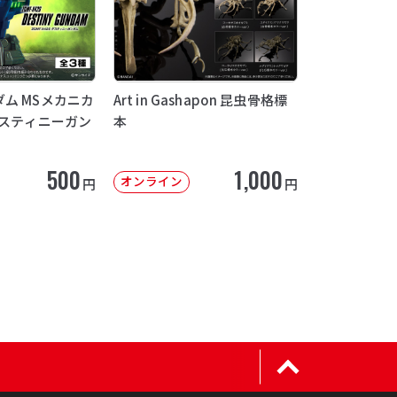
ム MSメカニカ
Art in Gashapon 昆虫骨格標
デスティニーガン
本
500
1,000
オンライン
円
円