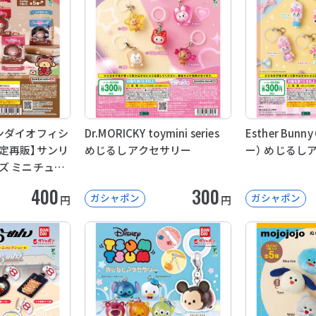
ンダイオフィシ
Dr.MORICKY toymini series
Esther Bu
定再販】サンリ
めじるしアクセサリー
ー） めじるし
ズ ミニチュア
クション
400
300
ガシャポン
ガシャポン
円
円