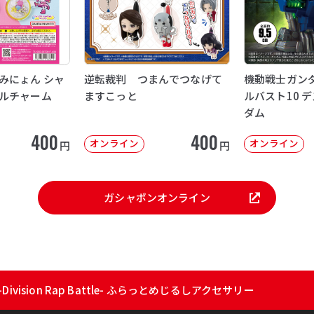
みにょん シャ
逆転裁判 つまんでつなげて
機動戦士ガンダ
ルチャーム
ますこっと
ルバスト10 
ダム
400
400
オンライン
オンライン
円
円
ガシャポンオンライン
ivision Rap Battle- ふらっとめじるしアクセサリー