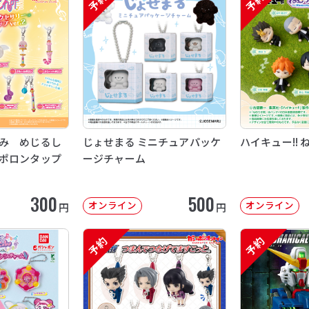
予約
予約
み めじるし
じょせまる ミニチュアパッケ
ハイキュー!! 
ポロンタップ
ージチャーム
300
500
オンライン
オンライン
円
円
予約
予約