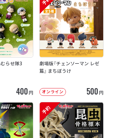
予約
ねむらせ隊3
劇場版『チェンソーマン レゼ
篇』 まちぼうけ
400
500
オンライン
円
円
予約