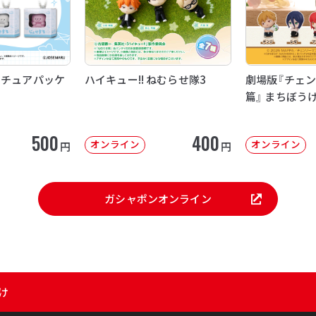
ニチュアパッケ
ハイキュー!! ねむらせ隊3
劇場版『チェン
篇』 まちぼう
500
400
オンライン
オンライン
円
円
ガシャポンオンライン
け