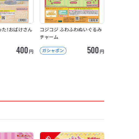
った！おばけさん
コジコジ ふわふわぬいぐるみ
チャーム
400
500
ガシャポン
円
円