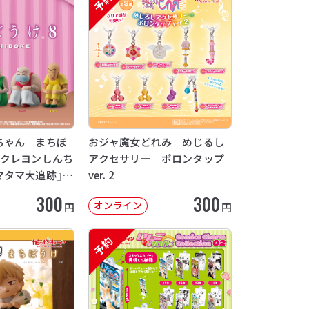
予約
ちゃん まちぼ
おジャ魔女どれみ めじるし
画クレヨンしんち
アクセサリー ポロンタップ
マタマ大追跡』
ver. 2
12月発送】
300
300
オンライン
円
円
予約