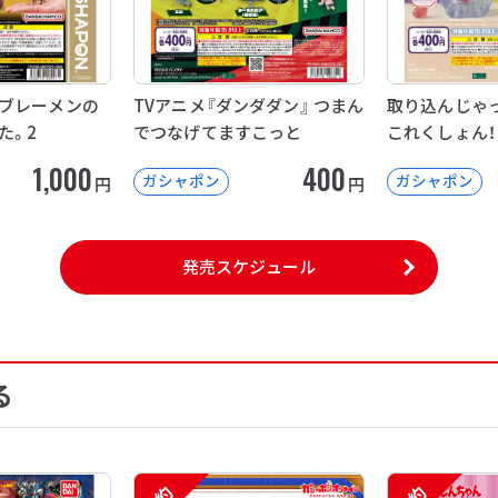
ブレーメンの
TVアニメ『ダンダダン』 つまん
取り込んじゃ
た。2
でつなげてますこっと
これくしょん！
1,000
400
ガシャポン
ガシャポン
円
円
発売スケジュール
る