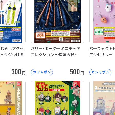
めじるしアクセ
ハリー・ポッター ミニチュア
パーフェクトピ
シュタグつける
コレクション ～魔法の杖～
アクセサリー
300
500
ガシャポン
ガシャポン
円
円