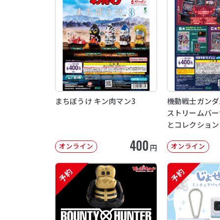
まちぼうけ キン肉マン3
機動戦士ガンダム 
ストリームバー
とコレクション
400
オンライン
オンライン
円
予約
予約