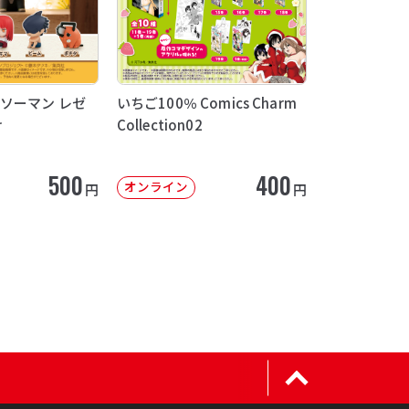
ソーマン レゼ
いちご100％ Comics Charm
け
Collection02
500
400
オンライン
円
円