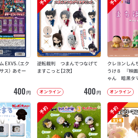
予約
予約
EXVS.（エク
逆転裁判 つまんでつなげて
クレヨンしん
サス） あそー
ますこっと【2次】
うけ８ 『映
ゃん 暗黒タ
【2次：2026年
400
400
オンライン
オンライン
円
円
予約
予約