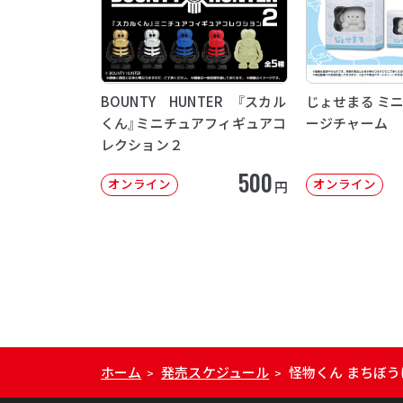
BOUNTY HUNTER 『スカル
じょせまる ミ
くん』ミニチュアフィギュアコ
ージチャーム
レクション２
500
オンライン
オンライン
円
ホーム
発売スケジュール
怪物くん まちぼう
>
>