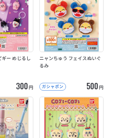
ギー めじるし
ニャンちゅう フェイスぬいぐ
るみ
300
500
ガシャポン
円
円