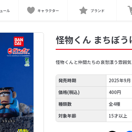
ュール
キャラクター
ブランド
怪物くん まちぼう
怪物くんと仲間たちの哀愁漂う雰囲気
発売時期
2025年9月
価格(税込)
400円
種類数
全4種
対象年齢
15才以上