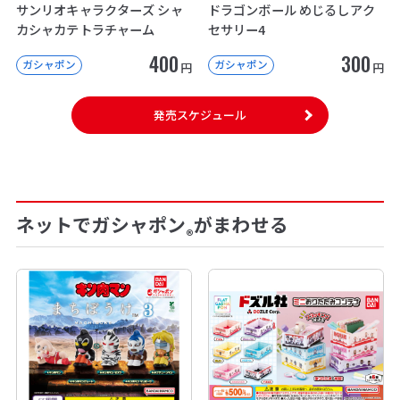
サンリオキャラクターズ シャ
ドラゴンボール めじるしアク
カシャカテトラチャーム
セサリー4
400
300
ガシャポン
ガシャポン
円
円
発売スケジュール
ネットでガシャポン
がまわせる
®