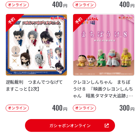
400
400
オンライン
オンライン
円
円
予約
予約
逆転裁判 つまんでつなげて
クレヨンしんちゃん まちぼ
ますこっと【2次】
うけ８ 『映画クレヨンしんち
ゃん 暗黒タマタマ大追跡』【2
次：2026年12月発送】
400
300
オンライン
オンライン
円
円
ガシャポンオンライン