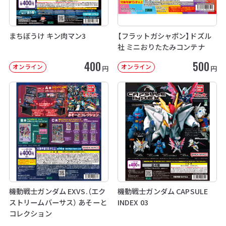
まちぼうけ キン肉マン3
【フラットガシャポン】ドズル
社 ミニおりたたみコンテナ
400
500
オンライン
オンライン
円
円
機動戦士ガンダム EXVS.（エク
機動戦士ガンダム CAPSULE
ストリームバーサス） あそーと
INDEX 03
コレクション