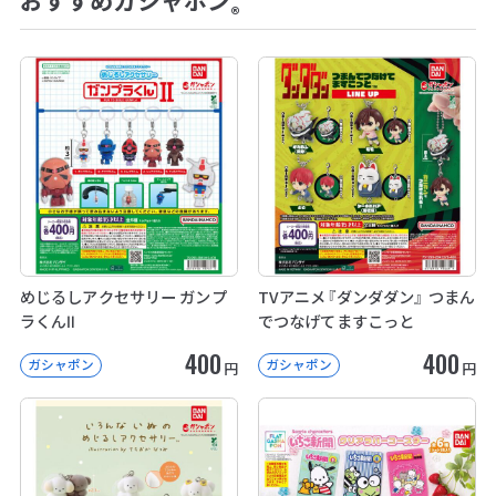
おすすめガシャポン
®
めじるしアクセサリー ガンプ
TVアニメ『ダンダダン』 つまん
ラくんⅡ
でつなげてますこっと
400
400
ガシャポン
ガシャポン
円
円