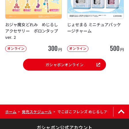
おジャ魔女どれみ めじるし
じょせまる ミニチュアパッケ
アクセサリー ポロンタップ
ージチャーム
ver. 2
300
500
オンライン
オンライン
円
円
ガシャポンオンライン
ホーム
発売スケジュール
でこぼこフレンズ めじるしアクセサリー
>
>
ガシャポン公式アカウント