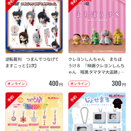
予約
予約
逆転裁判 つまんでつなげて
クレヨンしんちゃん まちぼ
ますこっと【2次】
うけ８ 『映画クレヨンしんち
ゃん 暗黒タマタマ大追跡』【2
次：2026年12月発送】
400
300
オンライン
オンライン
円
円
予約
予約