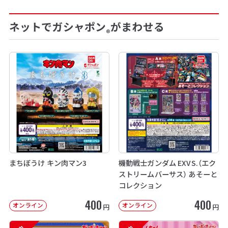
ネットでガシャポン
がまわせる
®
まちぼうけ キン肉マン3
機動戦士ガンダム EXVS.（エク
ストリームバーサス） あそーと
コレクション
400
400
オンライン
オンライン
円
円