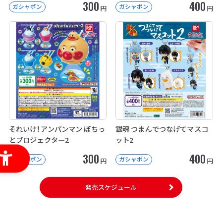
300
400
ガシャポン
ガシャポン
円
円
それいけ！アンパンマン ぽちっ
銀魂 つまんでつなげてマスコ
とプロジェクター2
ット2
300
400
ガシャポン
ガシャポン
円
円
発売スケジュール