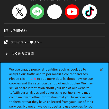
ご利用規約
プライバシーポリシー
よくあるご質問
お問合せ
We use unique personal identifier such as cookies to
analyze our traffic and to personalize content and ads.
ガシャポンどこ？
Please click
here
to see more details about how we use
cookies and the retention period of each cookie. We may
sell or share information about your use of our website
アンケート
to/with our analytics and advertising partners, who may
combine it with other information that you have provided
ウェブアクセシビリティ方針
to them or that they have collected from your use of their
services. However, we do not set and use cookies for our