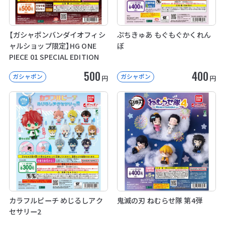
【ガシャポンバンダイオフィシ
ぷちきゅあ もぐもぐかくれん
ャルショップ限定】HG ONE
ぼ
PIECE 01 SPECIAL EDITION
500
400
ガシャポン
ガシャポン
円
円
カラフルピーチ めじるしアク
鬼滅の刃 ねむらせ隊 第4弾
セサリー2