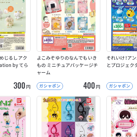
めじるしアク
よこみぞゆりのなんでもいき
それいけ！アン
ation by てら
もの ミニチュアパッケージチ
とプロジェク
ャーム
300
400
ガシャポン
ガシャポン
円
円