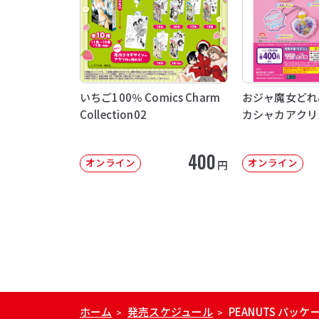
いちご100％ Comics Charm
おジャ魔女どれ
Collection02
カシャカアクリ
400
オンライン
オンライン
円
ホーム
発売スケジュール
PEANUTS パ
>
>