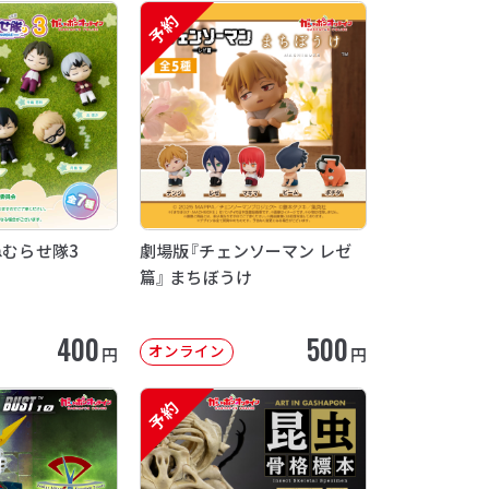
予約
ねむらせ隊3
劇場版『チェンソーマン レゼ
篇』 まちぼうけ
400
500
オンライン
円
円
予約