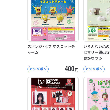
スポンジ・ボブ マスコットチ
いろんないぬの
ャーム
セサリー illustr
おかなつみ
400
ガシャポン
ガシャポン
円