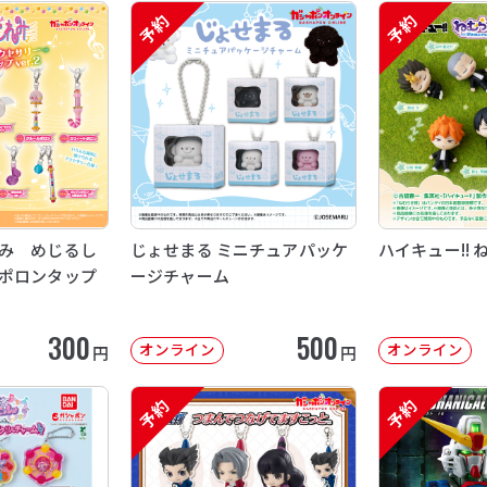
予約
予約
み めじるし
じょせまる ミニチュアパッケ
ハイキュー!! 
ポロンタップ
ージチャーム
300
500
オンライン
オンライン
円
円
予約
予約