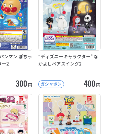
パンマン ぽちっ
“ディズニーキャラクター” な
ター2
かよしペアスイング2
300
400
ガシャポン
円
円