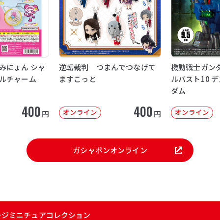
みにょん シャ
逆転裁判 つまんでつなげて
機動戦士ガンダ
ルチャーム
ますこっと
ルバスト10 
ダム
400
400
オンライン
オンライン
円
円
ガシャポンオンライン
ッケージミニチュアコレクション