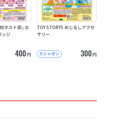
校ホスト部」 お
TOY STORY5 めじるしアクセ
バッジ
サリー
400
300
ガシャポン
円
円