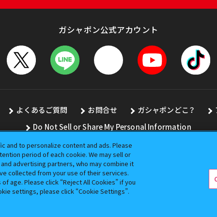
ガシャポン公式アカウント
よくあるご質問
お問合せ
ガシャポンどこ？
Do Not Sell or Share My Personal Information
fic and to personalize content and ads. Please
ention period of each cookie. We may sell or
s and advertising partners, who may combine it
全ての画像、文章、データの無断転用、転載をお断りします。
ve collected from your use of their services.
バンダイの登録商標です。
f age. Please click “Reject All Cookies” if you
okie settings, please click “Cookie Settings”.
コピーライト一覧を表示する