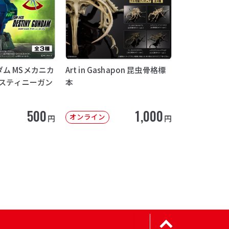
ム MSメカニカ
Art in Gashapon 昆虫骨格標
デスティニーガン
本
500
1,000
オンライン
円
円