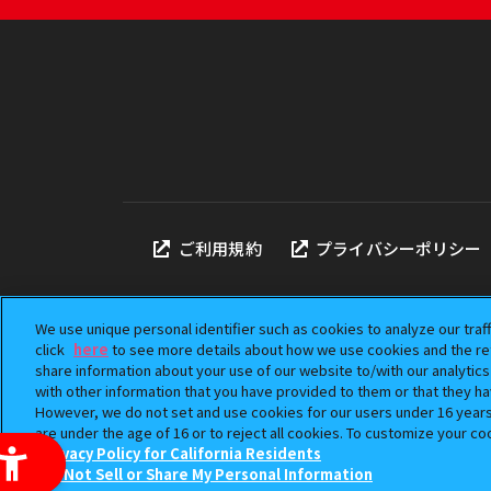
ご利用規約
プライバシーポリシー
We use unique personal identifier such as cookies to analyze our traf
click
here
to see more details about how we use cookies and the ret
share information about your use of our website to/with our analytic
本サイトに掲載されている
with other information that you have provided to them or that they ha
「ガシャポン」は株式会社
However, we do not set and use cookies for our users under 16 years o
©BANDAI
are under the age of 16 or to reject all cookies. To customize your co
Privacy Policy for California Residents
Do Not Sell or Share My Personal Information